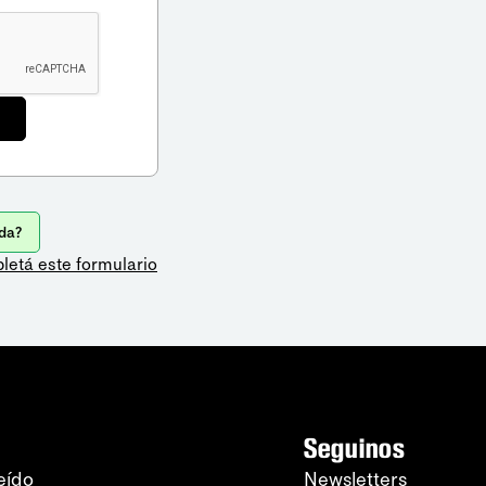
da?
letá este formulario
Seguinos
eído
Newsletters