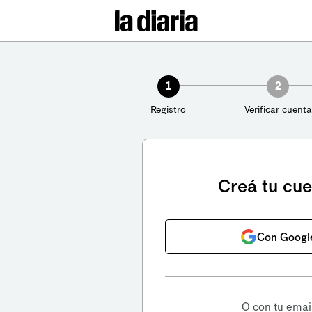
1
2
Registro
Verificar cuenta
Creá tu cu
Con Googl
O con tu emai