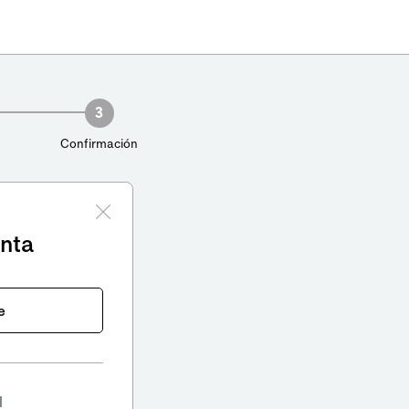
3
Confirmación
enta
e
l