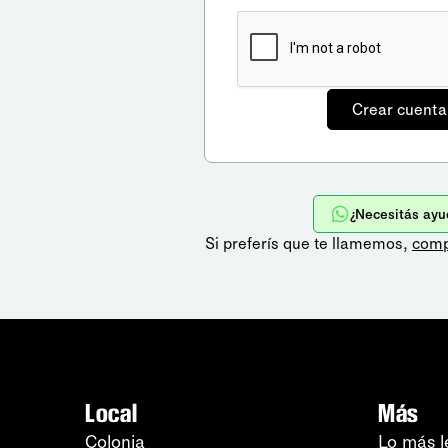
¿Necesitás ayu
Si preferís que te llamemos,
comp
Local
Más
Colonia
Lo más l