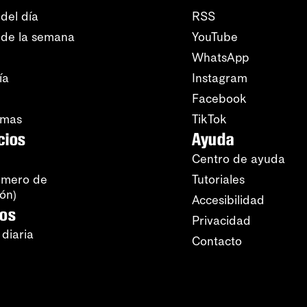
del día
RSS
 de la semana
YouTube
WhatsApp
ía
Instagram
Facebook
amas
TikTok
cios
Ayuda
Centro de ayuda
úmero de
Tutoriales
ión)
Accesibilidad
ros
Privacidad
 diaria
Contacto