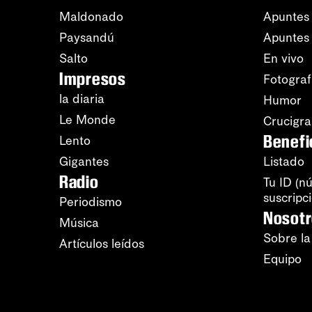
Maldonado
Apuntes 
Paysandú
Apuntes
Salto
En vivo
Impresos
Fotograf
la diaria
Humor
Le Monde
Crucigr
Benefi
Lento
Gigantes
Listado
Radio
Tu ID (n
suscripc
Periodismo
Nosot
Música
Sobre la
Artículos leídos
Equipo