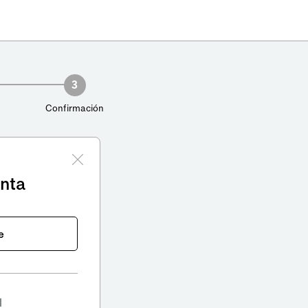
3
Confirmación
enta
e
l