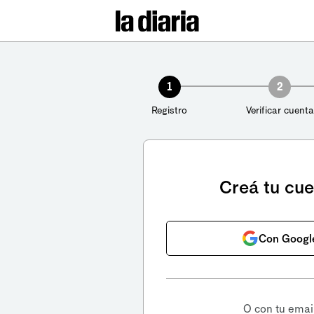
1
2
Registro
Verificar cuenta
Creá tu cu
Con Googl
O con tu emai