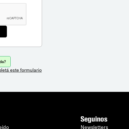
da?
letá este formulario
Seguinos
eído
Newsletters