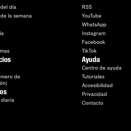
del día
RSS
 de la semana
YouTube
WhatsApp
ía
Instagram
Facebook
amas
TikTok
cios
Ayuda
Centro de ayuda
úmero de
Tutoriales
ión)
Accesibilidad
ros
Privacidad
 diaria
Contacto