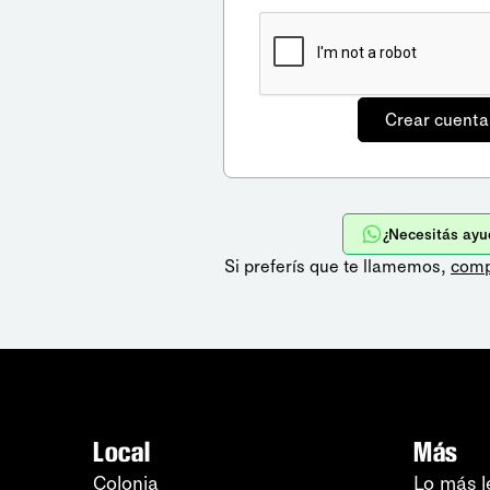
¿Necesitás ayu
Si preferís que te llamemos,
comp
Local
Más
Colonia
Lo más l