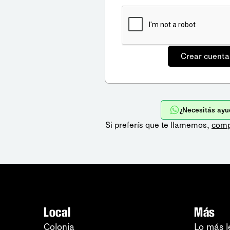
¿Necesitás ayu
Si preferís que te llamemos,
comp
Local
Más
Colonia
Lo más l