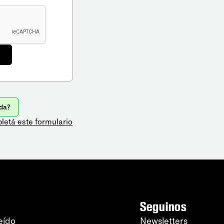
da?
letá este formulario
Seguinos
eído
Newsletters