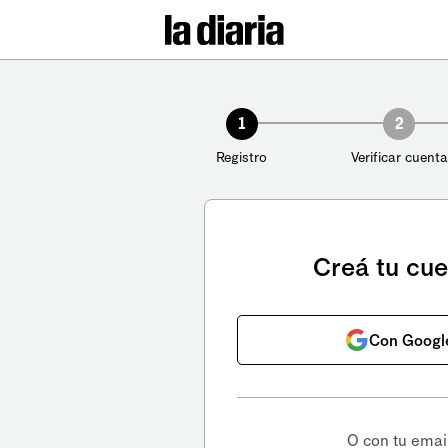
1
2
Registro
Verificar cuenta
Creá tu cu
Con Googl
O con tu emai