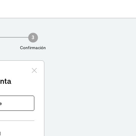
3
Confirmación
enta
e
l