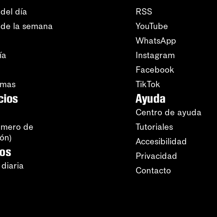
del día
RSS
 de la semana
YouTube
WhatsApp
ía
Instagram
Facebook
amas
TikTok
cios
Ayuda
Centro de ayuda
úmero de
Tutoriales
ión)
Accesibilidad
ros
Privacidad
 diaria
Contacto