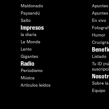
Maldonado
Apuntes 
Paysandú
Apuntes
Salto
En vivo
Impresos
Fotograf
la diaria
Humor
Le Monde
Crucigr
Benefi
Lento
Gigantes
Listado
Radio
Tu ID (n
suscripc
Periodismo
Nosot
Música
Sobre la
Artículos leídos
Equipo