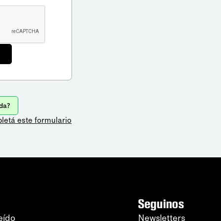
da?
letá este formulario
Seguinos
eído
Newsletters