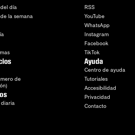
del día
RSS
 de la semana
YouTube
WhatsApp
ía
Instagram
Facebook
amas
TikTok
cios
Ayuda
Centro de ayuda
úmero de
Tutoriales
ión)
Accesibilidad
ros
Privacidad
 diaria
Contacto