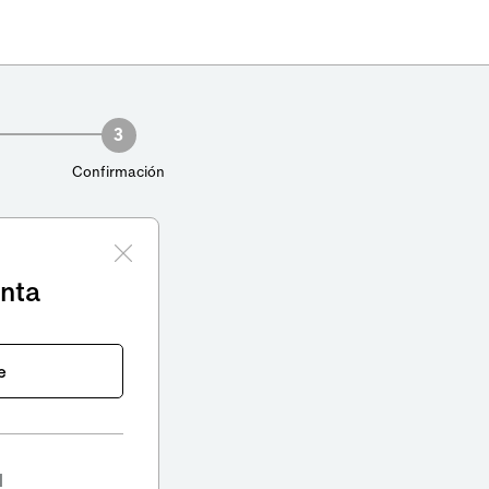
3
Confirmación
enta
e
l