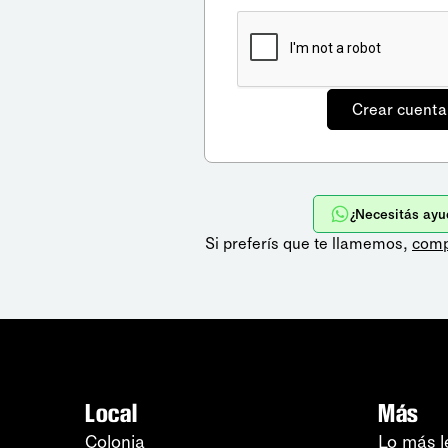
¿Necesitás ayu
Si preferís que te llamemos,
comp
Local
Más
Colonia
Lo más l