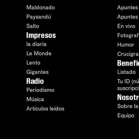
Maldonado
Apuntes 
Paysandú
Apuntes
Salto
En vivo
Impresos
Fotograf
la diaria
Humor
Le Monde
Crucigr
Benefi
Lento
Gigantes
Listado
Radio
Tu ID (n
suscripc
Periodismo
Nosot
Música
Sobre la
Artículos leídos
Equipo