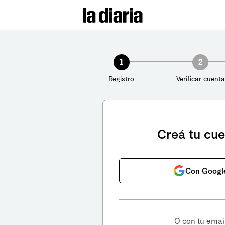
1
2
Registro
Verificar cuenta
Creá tu cu
Con Googl
O con tu emai