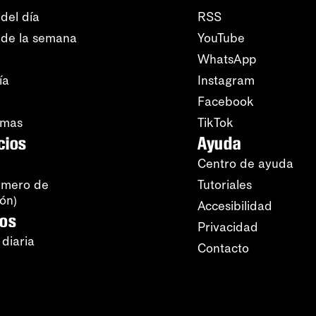
del día
RSS
 de la semana
YouTube
WhatsApp
ía
Instagram
Facebook
amas
TikTok
cios
Ayuda
Centro de ayuda
úmero de
Tutoriales
ión)
Accesibilidad
ros
Privacidad
 diaria
Contacto