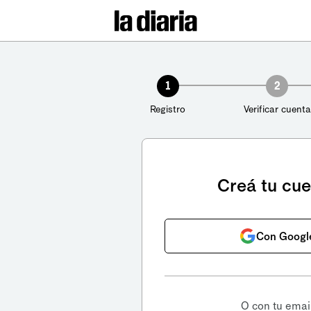
1
2
Registro
Verificar cuenta
Creá tu cu
Con Googl
O con tu emai