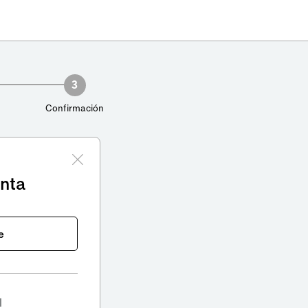
3
Confirmación
enta
e
l