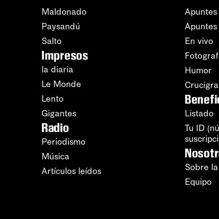
Maldonado
Apuntes 
Paysandú
Apuntes
Salto
En vivo
Impresos
Fotograf
la diaria
Humor
Le Monde
Crucigr
Benefi
Lento
Gigantes
Listado
Radio
Tu ID (n
suscripc
Periodismo
Nosot
Música
Sobre la
Artículos leídos
Equipo