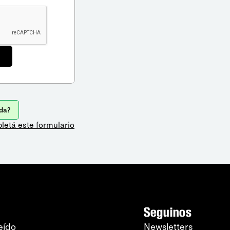
da?
letá este formulario
Seguinos
eído
Newsletters