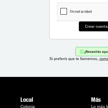
¿Necesitás ayu
Si preferís que te llamemos,
comp
Local
Más
Colonia
Lo más l