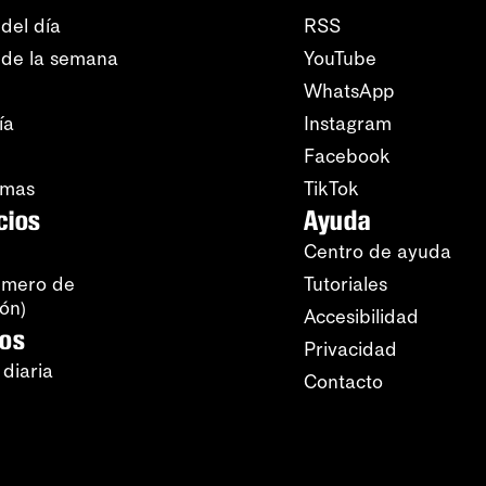
del día
RSS
 de la semana
YouTube
WhatsApp
ía
Instagram
Facebook
amas
TikTok
cios
Ayuda
Centro de ayuda
úmero de
Tutoriales
ión)
Accesibilidad
ros
Privacidad
 diaria
Contacto