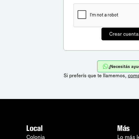
¿Necesitás ayu
Si preferís que te llamemos,
comp
Local
Más
Colonia
Lo más l