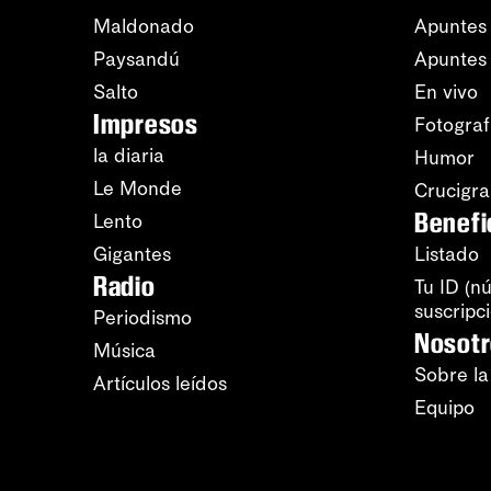
Maldonado
Apuntes 
Paysandú
Apuntes
Salto
En vivo
Impresos
Fotograf
la diaria
Humor
Le Monde
Crucigr
Benefi
Lento
Gigantes
Listado
Radio
Tu ID (n
suscripc
Periodismo
Nosot
Música
Sobre la
Artículos leídos
Equipo