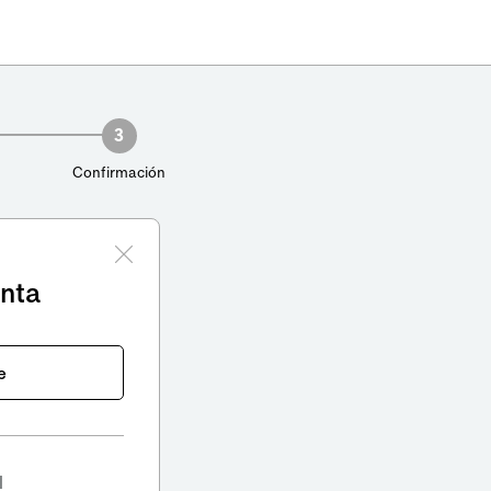
3
Confirmación
enta
e
l