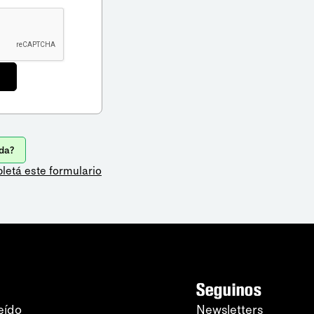
da?
letá este formulario
Seguinos
eído
Newsletters