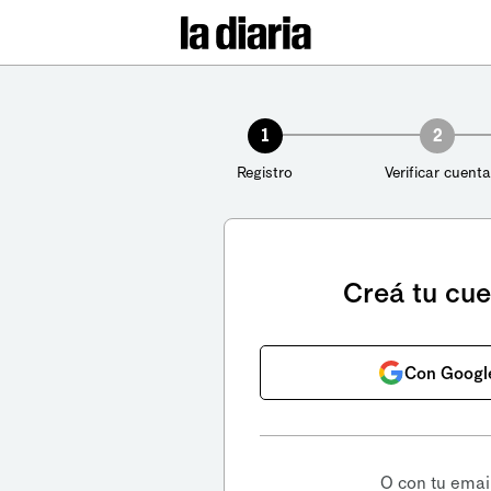
1
2
Registro
Verificar cuenta
Creá tu cu
Con Googl
O con tu emai