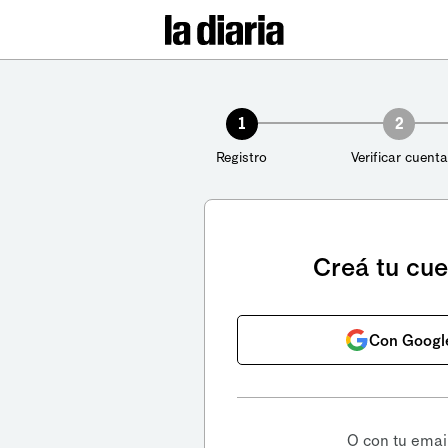
1
2
Registro
Verificar cuenta
Creá tu cu
Con Googl
O con tu emai