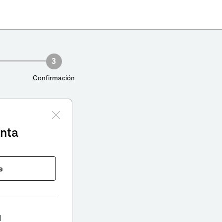
3
Confirmación
enta
e
l