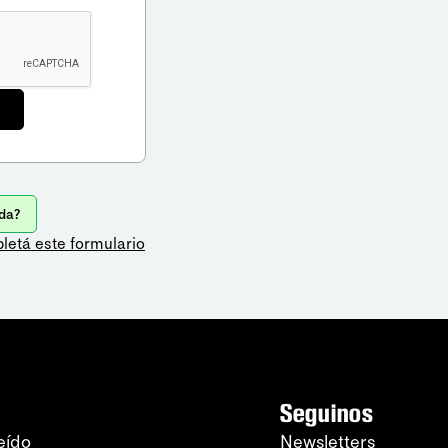
da?
letá este formulario
Seguinos
eído
Newsletters