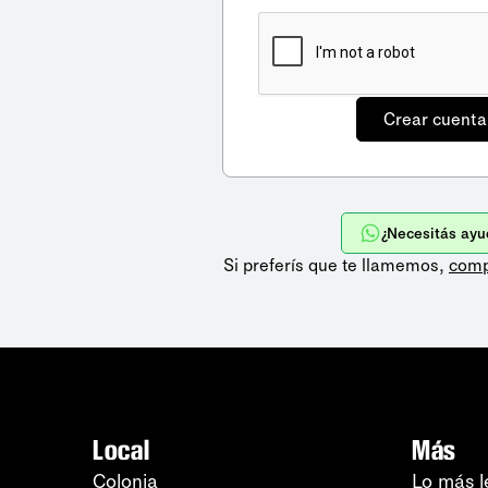
¿Necesitás ayu
Si preferís que te llamemos,
comp
Local
Más
Colonia
Lo más l