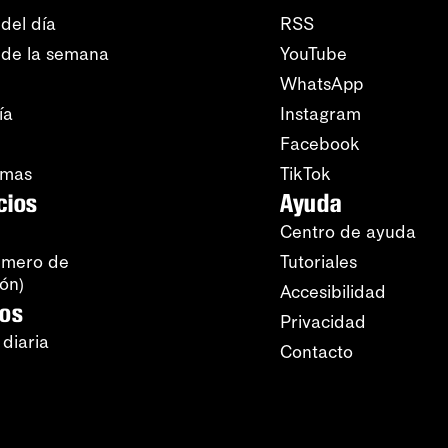
del día
RSS
 de la semana
YouTube
WhatsApp
ía
Instagram
Facebook
amas
TikTok
cios
Ayuda
Centro de ayuda
úmero de
Tutoriales
ión)
Accesibilidad
ros
Privacidad
 diaria
Contacto