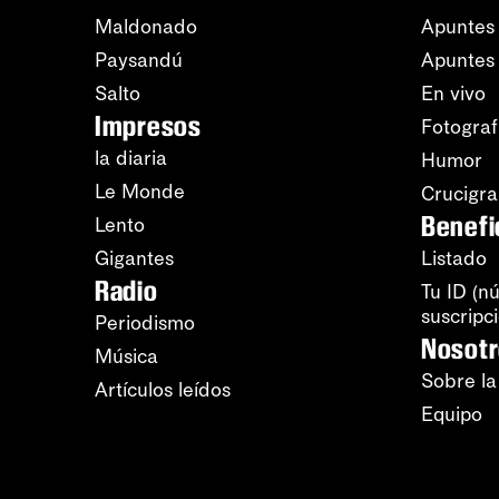
Maldonado
Apuntes 
Paysandú
Apuntes
Salto
En vivo
Impresos
Fotograf
la diaria
Humor
Le Monde
Crucigr
Benefi
Lento
Gigantes
Listado
Radio
Tu ID (n
suscripc
Periodismo
Nosot
Música
Sobre la
Artículos leídos
Equipo