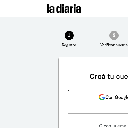
1
2
Registro
Verificar cuenta
Creá tu cu
Con Googl
O con tu emai