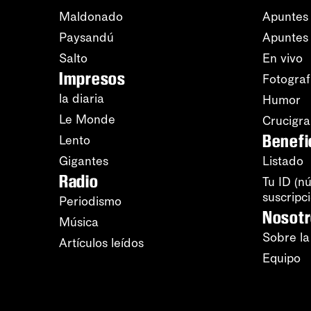
Maldonado
Apuntes 
Paysandú
Apuntes
Salto
En vivo
Impresos
Fotograf
la diaria
Humor
Le Monde
Crucigr
Benefi
Lento
Gigantes
Listado
Radio
Tu ID (n
suscripc
Periodismo
Nosot
Música
Sobre la
Artículos leídos
Equipo