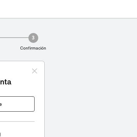
3
Confirmación
enta
e
l