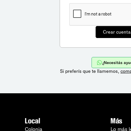
¿Necesitás ayu
Si preferís que te llamemos,
comp
Local
Más
Colonia
Lo más l