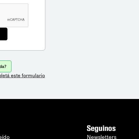
da?
letá este formulario
Seguinos
eído
Newsletters