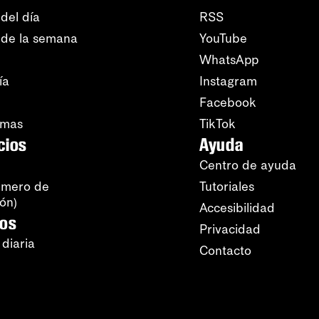
del día
RSS
 de la semana
YouTube
WhatsApp
ía
Instagram
Facebook
amas
TikTok
cios
Ayuda
Centro de ayuda
úmero de
Tutoriales
ión)
Accesibilidad
ros
Privacidad
 diaria
Contacto