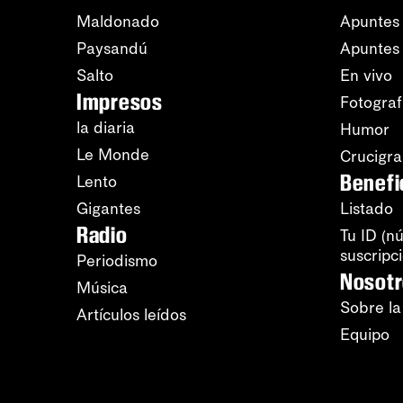
Maldonado
Apuntes 
Paysandú
Apuntes
Salto
En vivo
Impresos
Fotograf
la diaria
Humor
Le Monde
Crucigr
Benefi
Lento
Gigantes
Listado
Radio
Tu ID (n
suscripc
Periodismo
Nosot
Música
Sobre la
Artículos leídos
Equipo