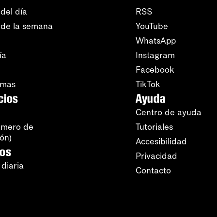
del día
RSS
 de la semana
YouTube
WhatsApp
ía
Instagram
Facebook
amas
TikTok
cios
Ayuda
Centro de ayuda
úmero de
Tutoriales
ión)
Accesibilidad
ros
Privacidad
 diaria
Contacto