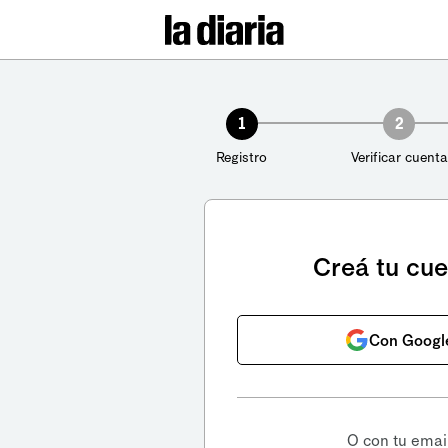
1
2
Registro
Verificar cuenta
Creá tu cu
Con Googl
O con tu emai