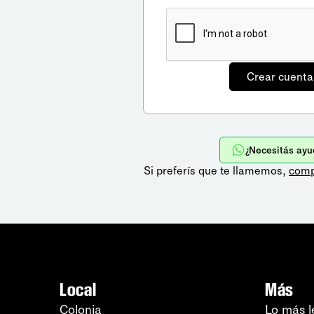
¿Necesitás ayu
Si preferís que te llamemos,
comp
Local
Más
Colonia
Lo más l