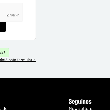
da?
letá este formulario
Seguinos
eído
Newsletters