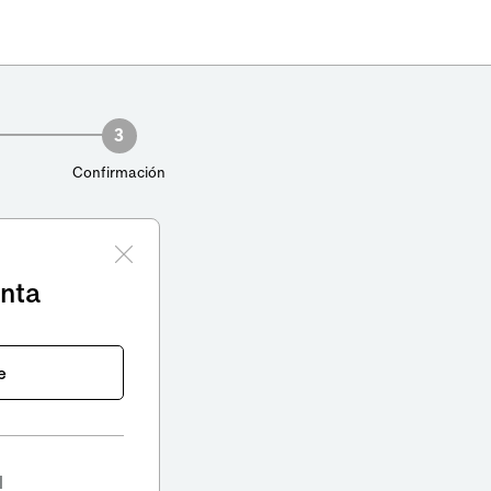
3
Confirmación
enta
e
l