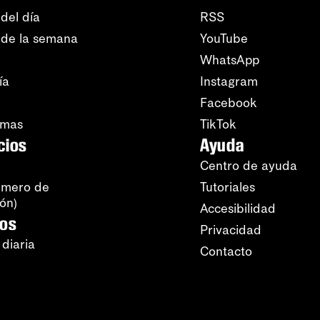
del día
RSS
 de la semana
YouTube
WhatsApp
ía
Instagram
Facebook
amas
TikTok
cios
Ayuda
Centro de ayuda
úmero de
Tutoriales
ión)
Accesibilidad
ros
Privacidad
 diaria
Contacto