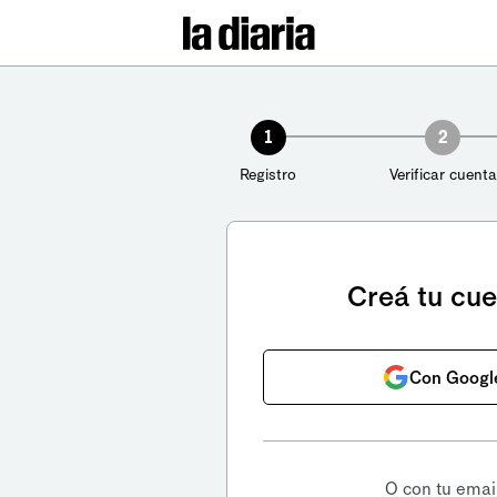
1
2
Registro
Verificar cuenta
Creá tu cu
Con Googl
O con tu emai