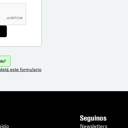
da?
letá este formulario
Seguinos
eído
Newsletters