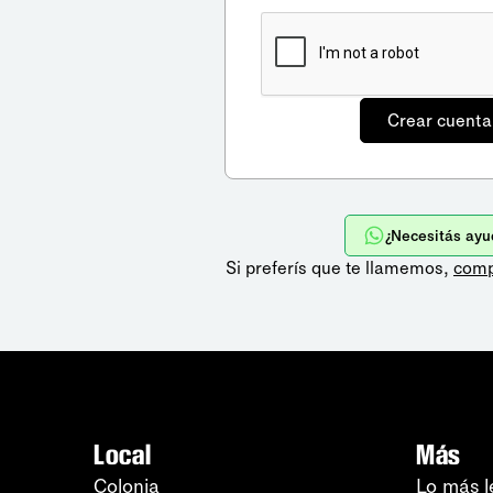
¿Necesitás ayu
Si preferís que te llamemos,
comp
Local
Más
Colonia
Lo más l