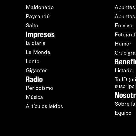
Maldonado
Apuntes 
Paysandú
Apuntes
Salto
En vivo
Impresos
Fotograf
la diaria
Humor
Le Monde
Crucigr
Benefi
Lento
Gigantes
Listado
Radio
Tu ID (n
suscripc
Periodismo
Nosot
Música
Sobre la
Artículos leídos
Equipo