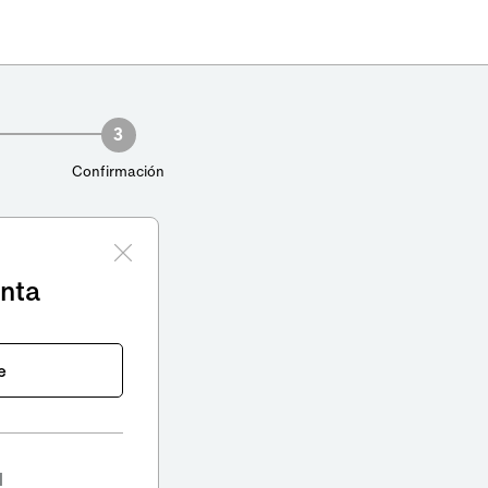
3
Confirmación
enta
e
l