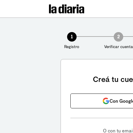
1
2
Registro
Verificar cuenta
Creá tu cu
Con Googl
O con tu emai