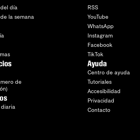
del día
RSS
 de la semana
YouTube
WhatsApp
ía
Instagram
Facebook
amas
TikTok
cios
Ayuda
Centro de ayuda
úmero de
Tutoriales
ión)
Accesibilidad
ros
Privacidad
 diaria
Contacto