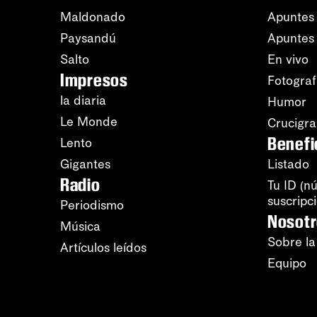
Maldonado
Apuntes 
Paysandú
Apuntes
Salto
En vivo
Impresos
Fotograf
la diaria
Humor
Le Monde
Crucigr
Benefi
Lento
Gigantes
Listado
Radio
Tu ID (n
suscripc
Periodismo
Nosot
Música
Sobre la
Artículos leídos
Equipo