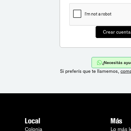
¿Necesitás ayu
Si preferís que te llamemos,
comp
Local
Más
Colonia
Lo más l