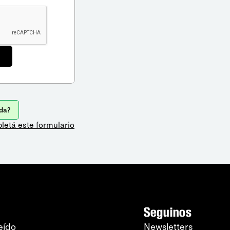
da?
letá este formulario
Seguinos
eído
Newsletters