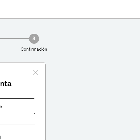
3
Confirmación
enta
e
l