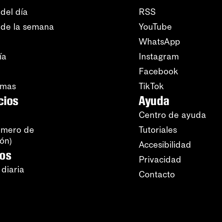
del día
RSS
 de la semana
YouTube
WhatsApp
ía
Instagram
Facebook
amas
TikTok
cios
Ayuda
Centro de ayuda
úmero de
Tutoriales
ión)
Accesibilidad
ros
Privacidad
 diaria
Contacto