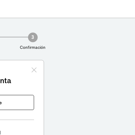
3
Confirmación
enta
e
l