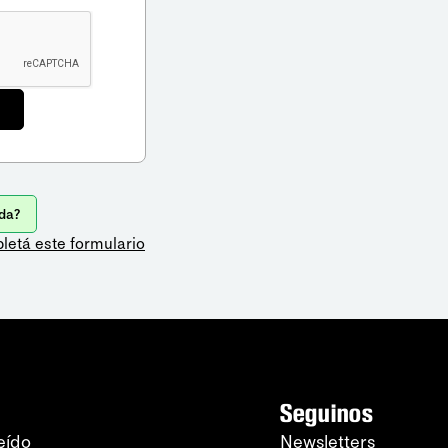
da?
letá este formulario
Seguinos
eído
Newsletters