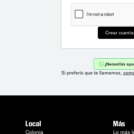
¿Necesitás ayu
Si preferís que te llamemos,
comp
Local
Más
Colonia
Lo más l