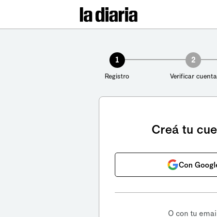
1
2
Registro
Verificar cuenta
Creá tu cu
Con Googl
O con tu emai