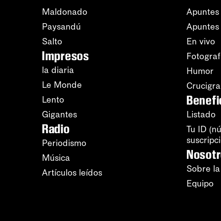
Maldonado
Apuntes 
Paysandú
Apuntes
Salto
En vivo
Impresos
Fotograf
la diaria
Humor
Le Monde
Crucigr
Benefi
Lento
Gigantes
Listado
Radio
Tu ID (n
suscripc
Periodismo
Nosot
Música
Sobre la
Artículos leídos
Equipo