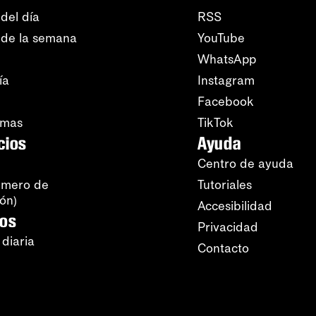
del día
RSS
 de la semana
YouTube
WhatsApp
ía
Instagram
Facebook
amas
TikTok
cios
Ayuda
Centro de ayuda
úmero de
Tutoriales
ión)
Accesibilidad
ros
Privacidad
 diaria
Contacto