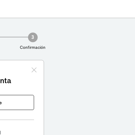
3
Confirmación
enta
e
l