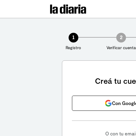
1
2
Registro
Verificar cuenta
Creá tu cu
Con Googl
O con tu emai