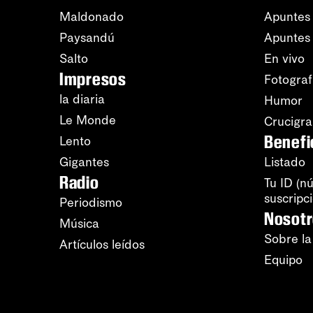
Maldonado
Apuntes 
Paysandú
Apuntes
Salto
En vivo
Impresos
Fotograf
la diaria
Humor
Le Monde
Crucigr
Benefi
Lento
Gigantes
Listado
Radio
Tu ID (n
suscripc
Periodismo
Nosot
Música
Sobre la
Artículos leídos
Equipo