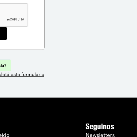
da?
letá este formulario
Seguinos
eído
Newsletters