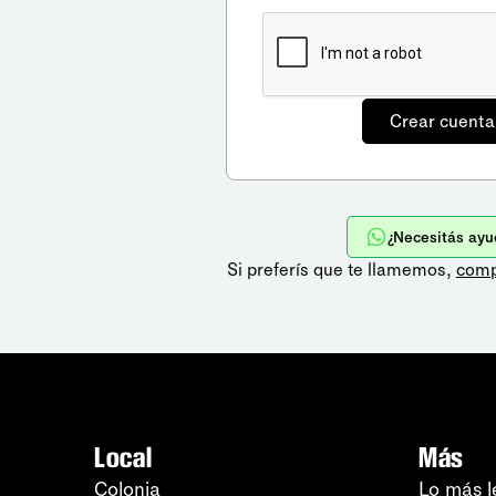
¿Necesitás ayu
Si preferís que te llamemos,
comp
Local
Más
Colonia
Lo más l