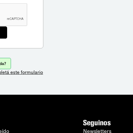
da?
letá este formulario
Seguinos
eído
Newsletters