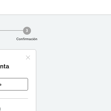
3
Confirmación
enta
e
l