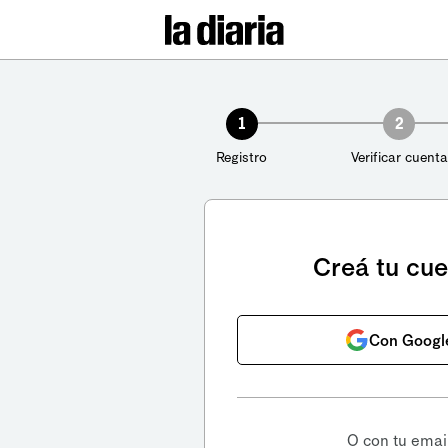
1
2
Registro
Verificar cuenta
Creá tu cu
Con Googl
O con tu emai