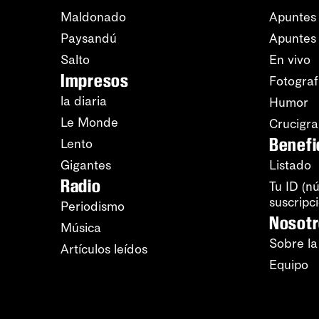
Maldonado
Apuntes 
Paysandú
Apuntes
Salto
En vivo
Impresos
Fotograf
la diaria
Humor
Le Monde
Crucigr
Benefi
Lento
Gigantes
Listado
Radio
Tu ID (n
suscripc
Periodismo
Nosot
Música
Sobre la
Artículos leídos
Equipo