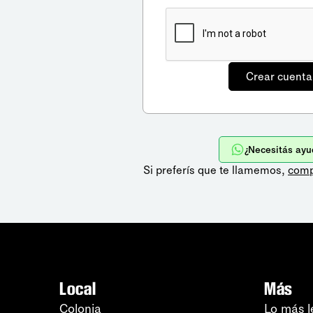
¿Necesitás ayu
Si preferís que te llamemos,
comp
Local
Más
Colonia
Lo más l