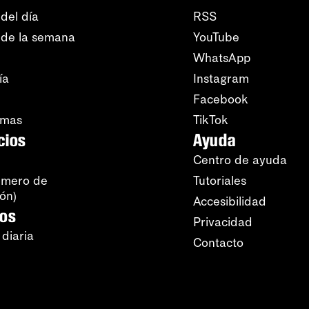
del día
RSS
 de la semana
YouTube
WhatsApp
ía
Instagram
Facebook
amas
TikTok
cios
Ayuda
Centro de ayuda
úmero de
Tutoriales
ión)
Accesibilidad
ros
Privacidad
 diaria
Contacto