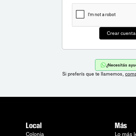
¿Necesitás ayu
Si preferís que te llamemos,
comp
Local
Más
Colonia
Lo más l