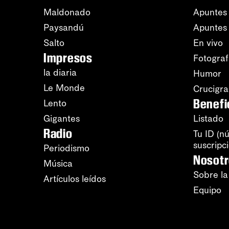
Maldonado
Apuntes 
Paysandú
Apuntes
Salto
En vivo
Impresos
Fotograf
la diaria
Humor
Le Monde
Crucigr
Benefi
Lento
Gigantes
Listado
Radio
Tu ID (n
suscripc
Periodismo
Nosot
Música
Sobre la
Artículos leídos
Equipo