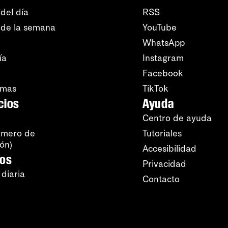
del día
RSS
 de la semana
YouTube
WhatsApp
ía
Instagram
Facebook
amas
TikTok
cios
Ayuda
Centro de ayuda
úmero de
Tutoriales
ión)
Accesibilidad
ros
Privacidad
 diaria
Contacto