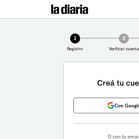
1
2
Registro
Verificar cuenta
Creá tu cu
Con Googl
O con tu emai