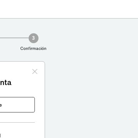
3
Confirmación
enta
e
l