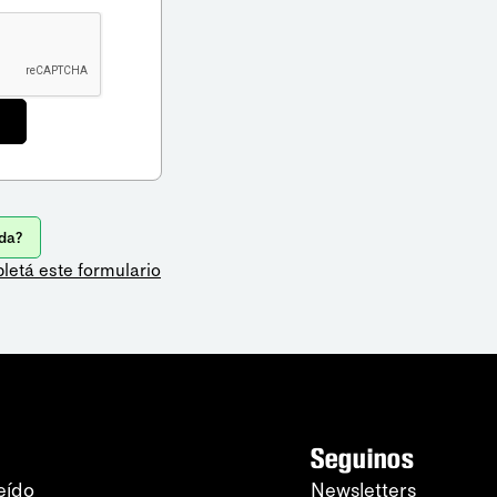
da?
letá este formulario
Seguinos
eído
Newsletters