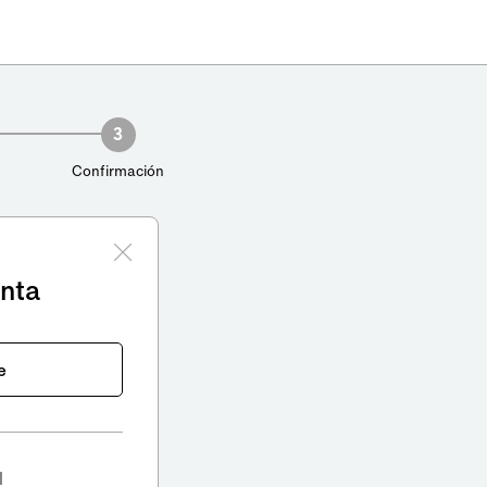
3
Confirmación
enta
e
l