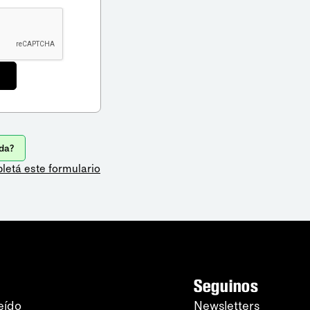
da?
letá este formulario
Seguinos
eído
Newsletters