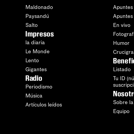
Maldonado
Apuntes 
Paysandú
Apuntes
Salto
En vivo
Impresos
Fotograf
la diaria
Humor
Le Monde
Crucigr
Benefi
Lento
Gigantes
Listado
Radio
Tu ID (n
suscripc
Periodismo
Nosot
Música
Sobre la
Artículos leídos
Equipo