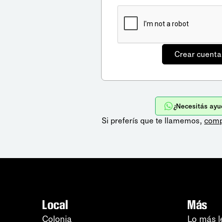
¿Necesitás ayu
Si preferís que te llamemos,
comp
Local
Más
Colonia
Lo más l