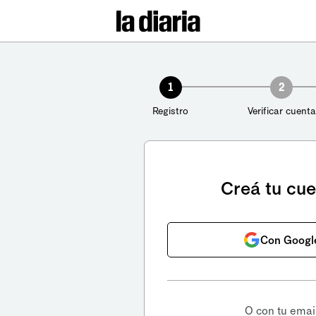
1
2
Registro
Verificar cuenta
Creá tu cu
Con Googl
O con tu emai