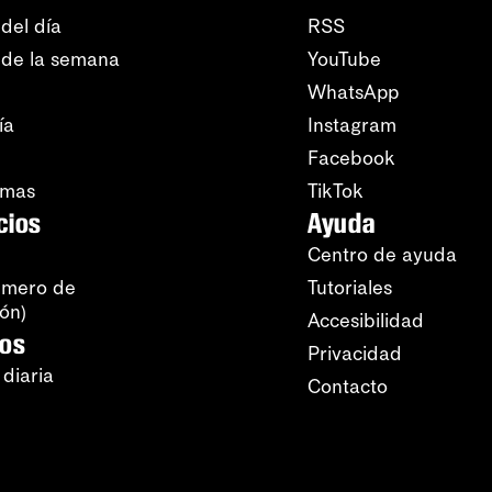
del día
RSS
 de la semana
YouTube
WhatsApp
ía
Instagram
Facebook
amas
TikTok
cios
Ayuda
Centro de ayuda
úmero de
Tutoriales
ión)
Accesibilidad
ros
Privacidad
 diaria
Contacto