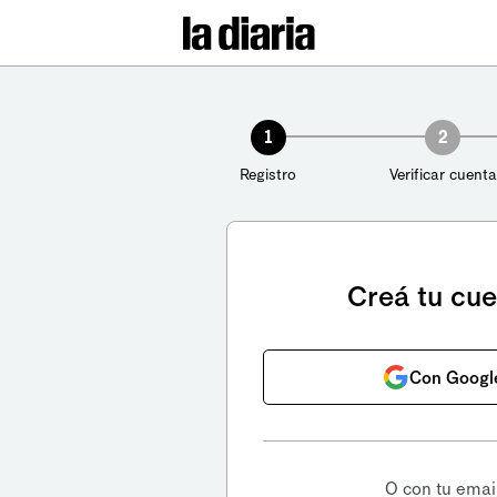
1
2
Registro
Verificar cuenta
Creá tu cu
Con Googl
O con tu emai