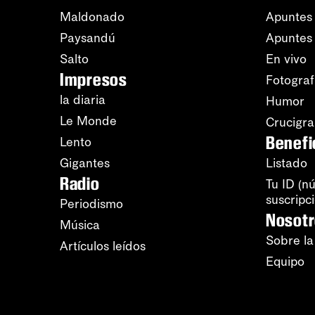
Maldonado
Apuntes 
Paysandú
Apuntes
Salto
En vivo
Impresos
Fotograf
la diaria
Humor
Le Monde
Crucigr
Benefi
Lento
Gigantes
Listado
Radio
Tu ID (n
suscripc
Periodismo
Nosot
Música
Sobre la
Artículos leídos
Equipo