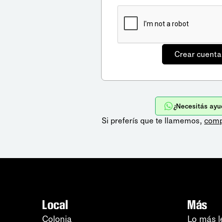
¿Necesitás ayu
Si preferís que te llamemos,
comp
Local
Más
Colonia
Lo más l