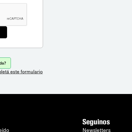
da?
letá este formulario
Seguinos
eído
Newsletters