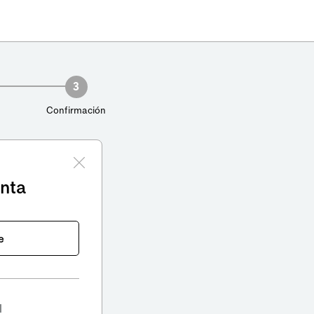
3
Confirmación
enta
e
l