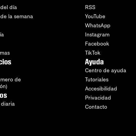
del día
RSS
 de la semana
YouTube
WhatsApp
ía
Instagram
Facebook
amas
TikTok
cios
Ayuda
Centro de ayuda
úmero de
Tutoriales
ión)
Accesibilidad
ros
Privacidad
 diaria
Contacto