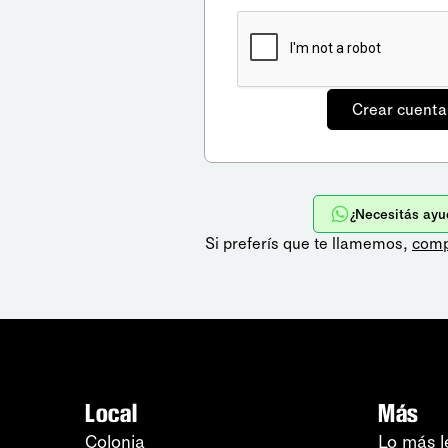
¿Necesitás ayu
Si preferís que te llamemos,
comp
Local
Más
Colonia
Lo más l