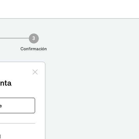
3
Confirmación
enta
e
l