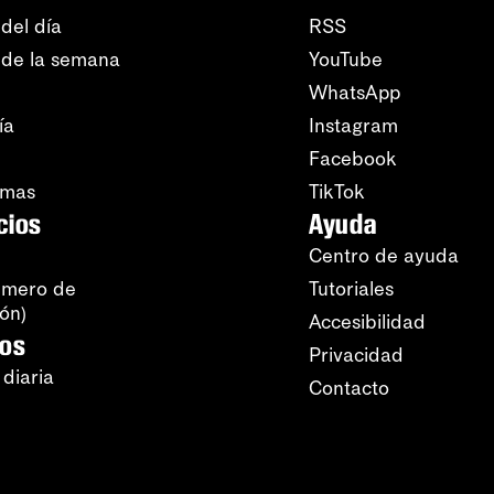
del día
RSS
 de la semana
YouTube
WhatsApp
ía
Instagram
Facebook
amas
TikTok
cios
Ayuda
Centro de ayuda
úmero de
Tutoriales
ión)
Accesibilidad
ros
Privacidad
 diaria
Contacto