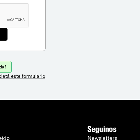
da?
letá este formulario
Seguinos
eído
Newsletters