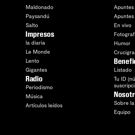
Maldonado
Apuntes 
Paysandú
Apuntes
Salto
En vivo
Impresos
Fotograf
la diaria
Humor
Le Monde
Crucigr
Benefi
Lento
Gigantes
Listado
Radio
Tu ID (n
suscripc
Periodismo
Nosot
Música
Sobre la
Artículos leídos
Equipo