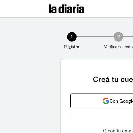
1
2
Registro
Verificar cuenta
Creá tu cu
Con Googl
O con tu emai