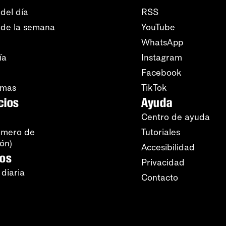
del día
RSS
 de la semana
YouTube
WhatsApp
ía
Instagram
Facebook
amas
TikTok
cios
Ayuda
Centro de ayuda
úmero de
Tutoriales
ión)
Accesibilidad
ros
Privacidad
 diaria
Contacto