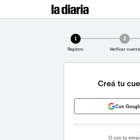
1
2
Registro
Verificar cuenta
Creá tu cu
Con Googl
O con tu emai