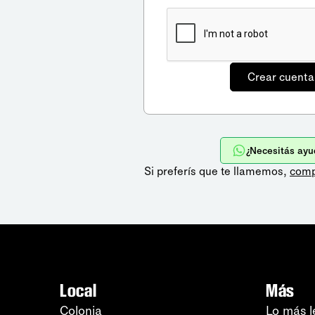
¿Necesitás ayu
Si preferís que te llamemos,
comp
Local
Más
Colonia
Lo más l