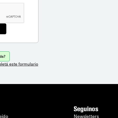
da?
letá este formulario
Seguinos
eído
Newsletters