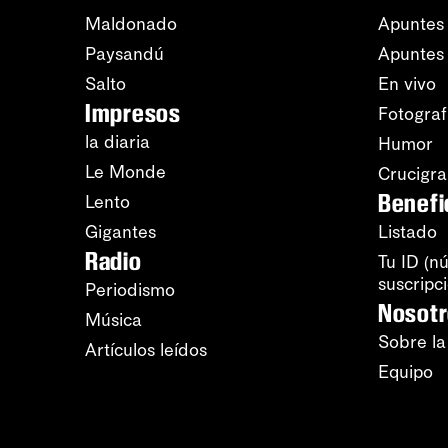
Maldonado
Apuntes 
Paysandú
Apuntes
Salto
En vivo
Impresos
Fotograf
la diaria
Humor
Le Monde
Crucigr
Benefi
Lento
Gigantes
Listado
Radio
Tu ID (n
suscripc
Periodismo
Nosot
Música
Sobre la
Artículos leídos
Equipo