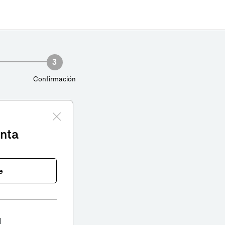
3
Confirmación
enta
e
l