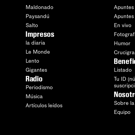
Maldonado
Apuntes 
Paysandú
Apuntes
Salto
En vivo
Impresos
Fotograf
la diaria
Humor
Le Monde
Crucigr
Benefi
Lento
Gigantes
Listado
Radio
Tu ID (n
suscripc
Periodismo
Nosot
Música
Sobre la
Artículos leídos
Equipo