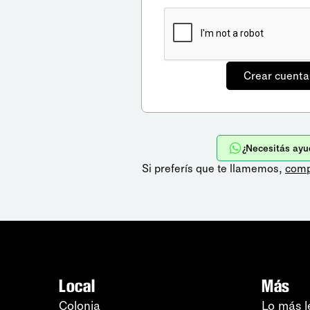
¿Necesitás ayu
Si preferís que te llamemos,
comp
Local
Más
Colonia
Lo más l