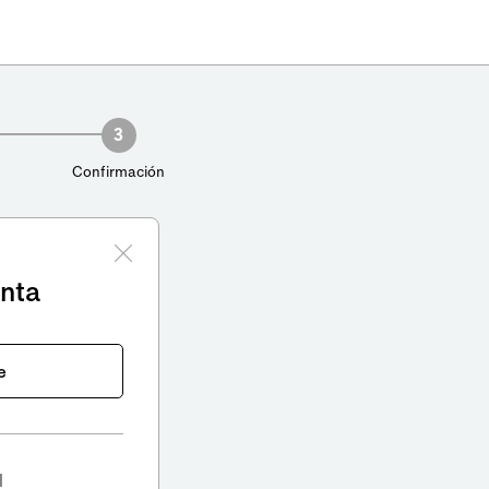
3
Confirmación
enta
e
l