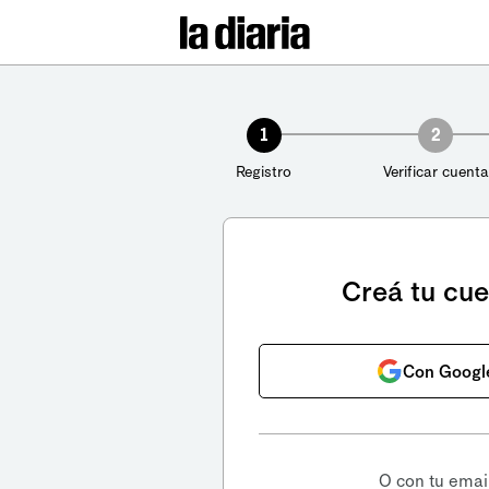
1
2
Registro
Verificar cuenta
Creá tu cu
Con Googl
O con tu emai