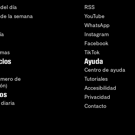
del día
RSS
 de la semana
YouTube
WhatsApp
ía
Instagram
Facebook
amas
TikTok
cios
Ayuda
Centro de ayuda
úmero de
Tutoriales
ión)
Accesibilidad
ros
Privacidad
 diaria
Contacto