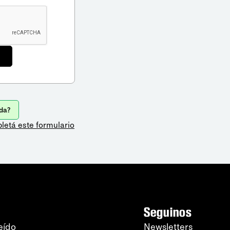
da?
letá este formulario
Seguinos
eído
Newsletters