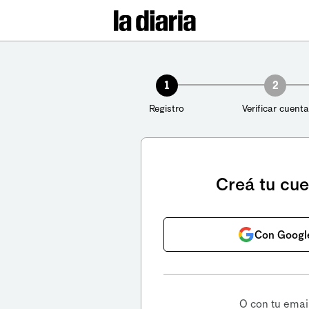
1
2
Registro
Verificar cuenta
Creá tu cu
Con Googl
O con tu emai