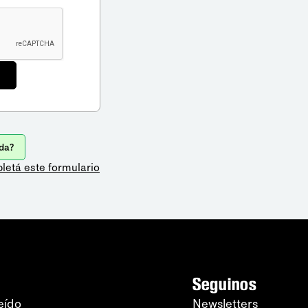
da?
letá este formulario
Seguinos
eído
Newsletters