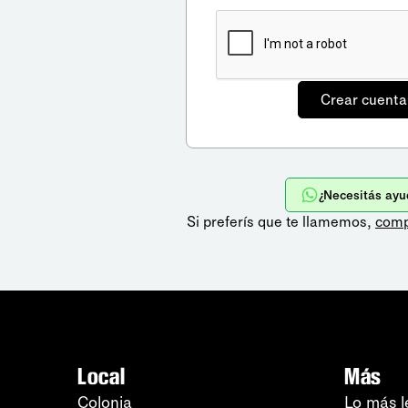
¿Necesitás ayu
Si preferís que te llamemos,
comp
Local
Más
Colonia
Lo más l