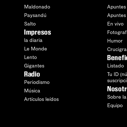
Maldonado
Apuntes 
Paysandú
Apuntes
Salto
En vivo
Impresos
Fotograf
la diaria
Humor
Le Monde
Crucigr
Benefi
Lento
Gigantes
Listado
Radio
Tu ID (n
suscripc
Periodismo
Nosot
Música
Sobre la
Artículos leídos
Equipo