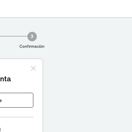
3
Confirmación
enta
e
l