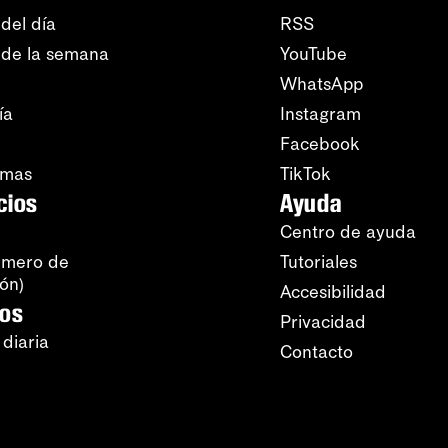
del día
RSS
 de la semana
YouTube
WhatsApp
ía
Instagram
Facebook
amas
TikTok
cios
Ayuda
Centro de ayuda
úmero de
Tutoriales
ión)
Accesibilidad
ros
Privacidad
 diaria
Contacto