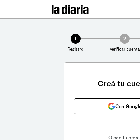
1
2
Registro
Verificar cuenta
Creá tu cu
Con Googl
O con tu emai