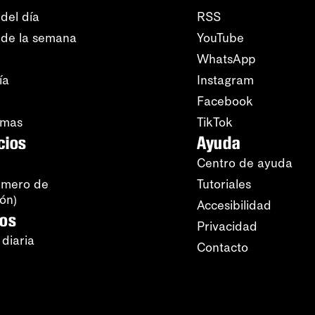
del día
RSS
 de la semana
YouTube
WhatsApp
ía
Instagram
Facebook
amas
TikTok
cios
Ayuda
Centro de ayuda
úmero de
Tutoriales
ión)
Accesibilidad
ros
Privacidad
 diaria
Contacto