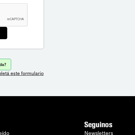
da?
letá este formulario
Seguinos
eído
Newsletters