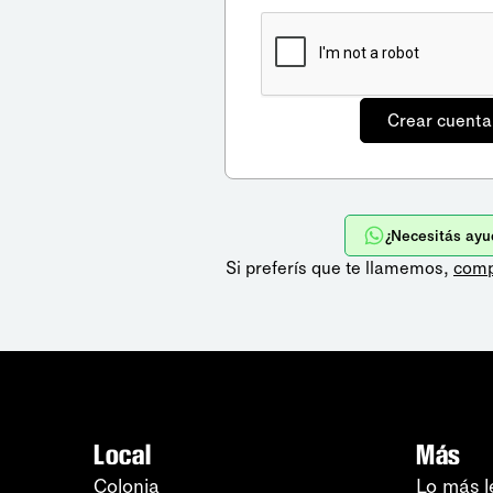
¿Necesitás ayu
Si preferís que te llamemos,
comp
Local
Más
Colonia
Lo más l