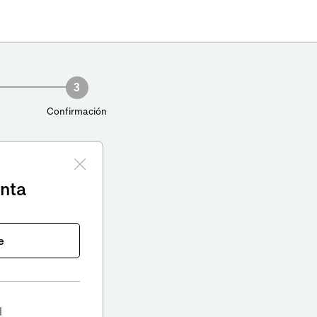
3
Confirmación
enta
e
l