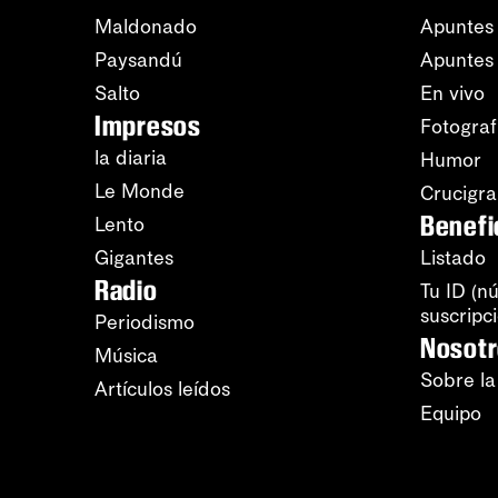
Maldonado
Apuntes 
Paysandú
Apuntes
Salto
En vivo
Impresos
Fotograf
la diaria
Humor
Le Monde
Crucigr
Benefi
Lento
Gigantes
Listado
Radio
Tu ID (n
suscripc
Periodismo
Nosot
Música
Sobre la
Artículos leídos
Equipo