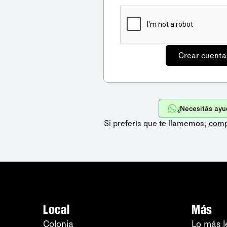
¿Necesitás ayu
Si preferís que te llamemos,
comp
Local
Más
Colonia
Lo más l