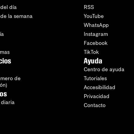
del día
RSS
 de la semana
YouTube
WhatsApp
ía
Instagram
Facebook
amas
TikTok
cios
Ayuda
Centro de ayuda
úmero de
Tutoriales
ión)
Accesibilidad
ros
Privacidad
 diaria
Contacto