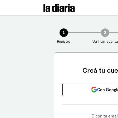
1
2
Registro
Verificar cuenta
Creá tu cu
Con Googl
O con tu emai