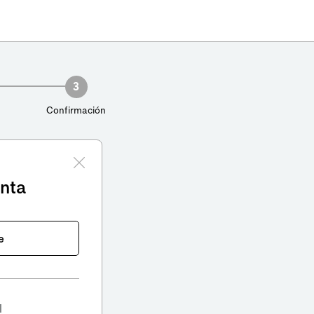
3
Confirmación
enta
e
l