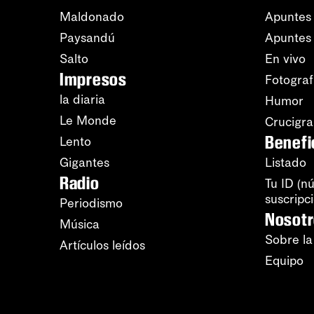
Maldonado
Apuntes 
Paysandú
Apuntes
Salto
En vivo
Impresos
Fotograf
la diaria
Humor
Le Monde
Crucigr
Benefi
Lento
Gigantes
Listado
Radio
Tu ID (n
suscripc
Periodismo
Nosot
Música
Sobre la
Artículos leídos
Equipo