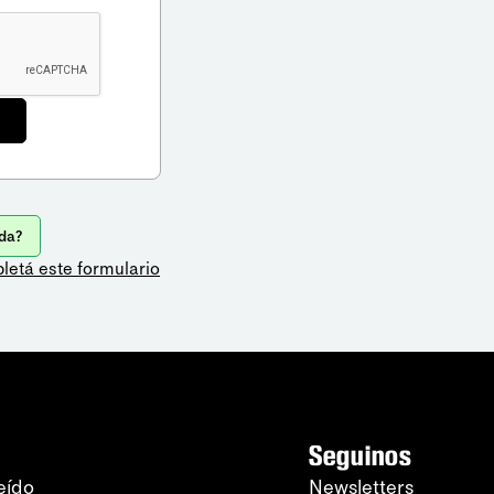
da?
letá este formulario
Seguinos
eído
Newsletters