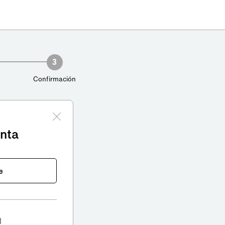
3
Confirmación
enta
e
l