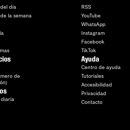
del día
RSS
 de la semana
YouTube
WhatsApp
ía
Instagram
Facebook
amas
TikTok
cios
Ayuda
Centro de ayuda
úmero de
Tutoriales
ión)
Accesibilidad
ros
Privacidad
 diaria
Contacto