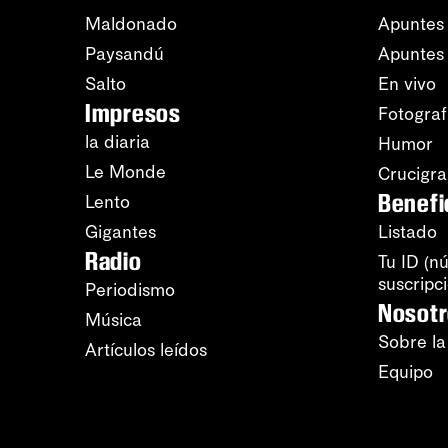
Maldonado
Apuntes 
Paysandú
Apuntes
Salto
En vivo
Impresos
Fotograf
la diaria
Humor
Le Monde
Crucigr
Benefi
Lento
Gigantes
Listado
Radio
Tu ID (n
suscripc
Periodismo
Nosot
Música
Sobre la
Artículos leídos
Equipo