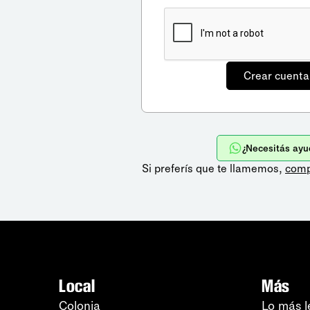
¿Necesitás ayu
Si preferís que te llamemos,
comp
Local
Más
Colonia
Lo más l