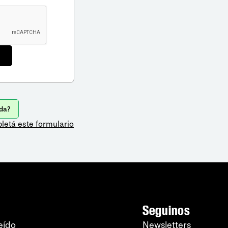
da?
letá este formulario
Seguinos
eído
Newsletters