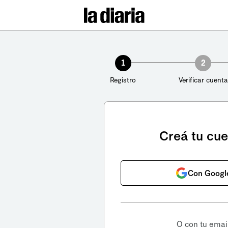
1
2
Registro
Verificar cuenta
Creá tu cu
Con Googl
O con tu emai