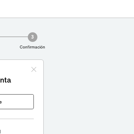
3
Confirmación
enta
e
l