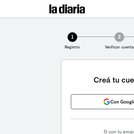
1
2
Registro
Verificar cuenta
Creá tu cu
Con Googl
O con tu emai