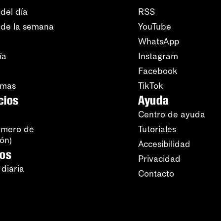
del día
RSS
 de la semana
YouTube
WhatsApp
ía
Instagram
Facebook
amas
TikTok
cios
Ayuda
Centro de ayuda
úmero de
Tutoriales
ión)
Accesibilidad
ros
Privacidad
 diaria
Contacto