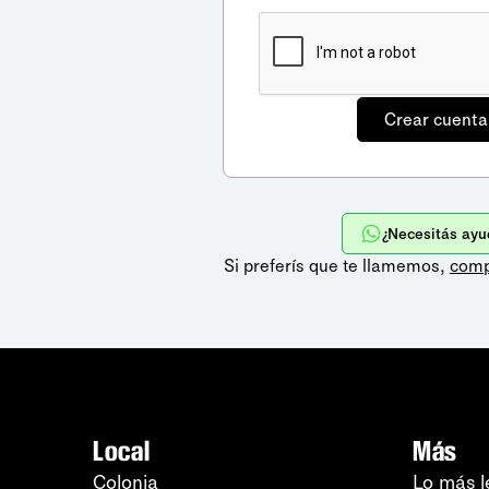
¿Necesitás ayu
Si preferís que te llamemos,
comp
Local
Más
Colonia
Lo más l