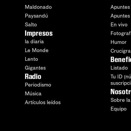
Maldonado
Apuntes 
Paysandú
Apuntes
Salto
En vivo
Impresos
Fotograf
la diaria
Humor
Le Monde
Crucigr
Benefi
Lento
Gigantes
Listado
Radio
Tu ID (n
suscripc
Periodismo
Nosot
Música
Sobre la
Artículos leídos
Equipo