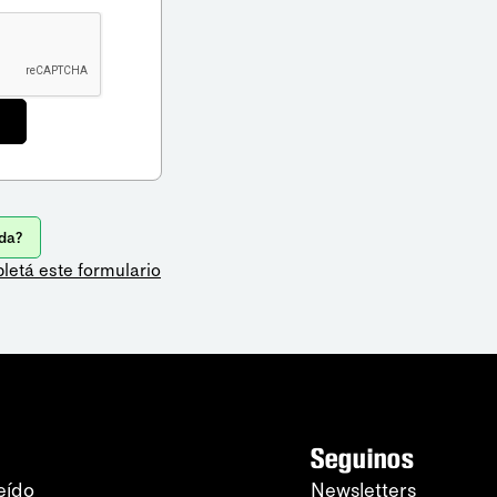
da?
letá este formulario
Seguinos
eído
Newsletters