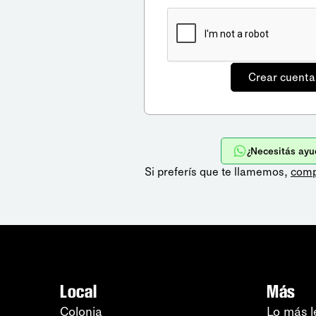
¿Necesitás ayu
Si preferís que te llamemos,
comp
Local
Más
Colonia
Lo más l