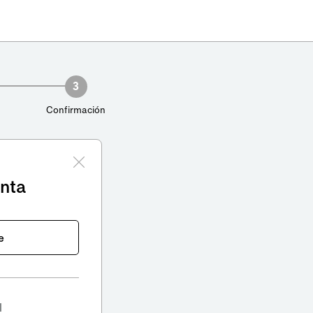
3
Confirmación
enta
e
l