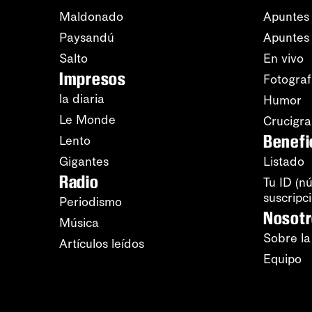
Maldonado
Apuntes 
Paysandú
Apuntes
Salto
En vivo
Impresos
Fotograf
la diaria
Humor
Le Monde
Crucigr
Benefi
Lento
Gigantes
Listado
Radio
Tu ID (n
suscripc
Periodismo
Nosot
Música
Sobre la
Artículos leídos
Equipo