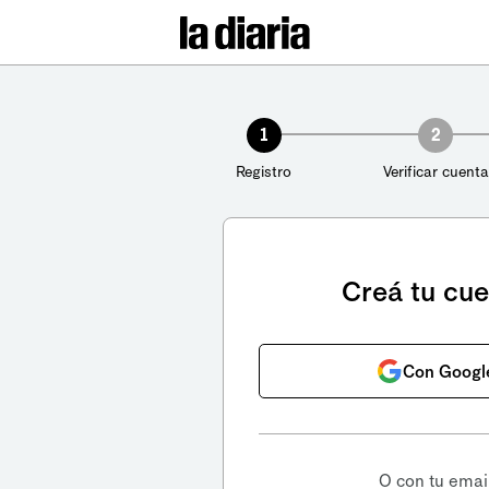
1
2
Registro
Verificar cuenta
Creá tu cu
Con Googl
O con tu emai