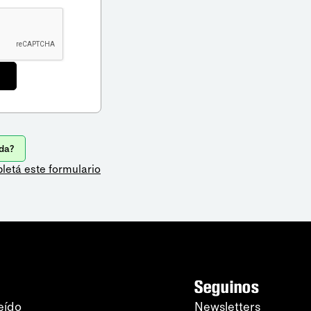
da?
letá este formulario
Seguinos
eído
Newsletters