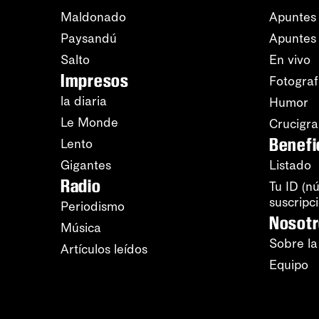
Maldonado
Apuntes 
Paysandú
Apuntes
Salto
En vivo
Impresos
Fotograf
la diaria
Humor
Le Monde
Crucigr
Benefi
Lento
Gigantes
Listado
Radio
Tu ID (n
suscripc
Periodismo
Nosot
Música
Sobre la
Artículos leídos
Equipo