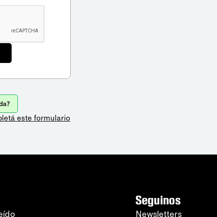
da?
letá este formulario
Seguinos
eído
Newsletters