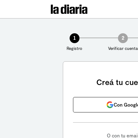
1
2
Registro
Verificar cuenta
Creá tu cu
Con Googl
O con tu emai