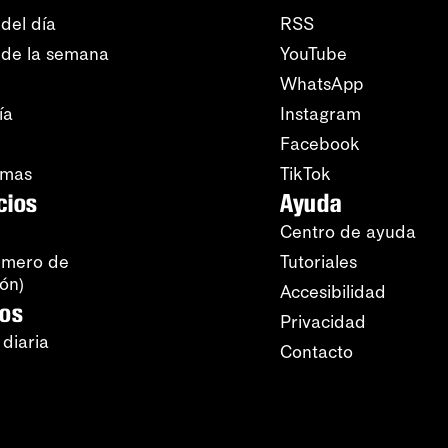
del día
RSS
 de la semana
YouTube
WhatsApp
ía
Instagram
Facebook
amas
TikTok
cios
Ayuda
Centro de ayuda
úmero de
Tutoriales
ión)
Accesibilidad
ros
Privacidad
 diaria
Contacto