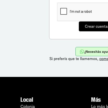
¿Necesitás ayu
Si preferís que te llamemos,
comp
Local
Más
Colonia
Lo más l