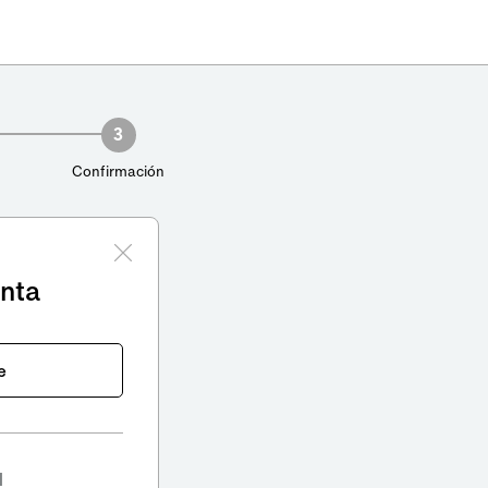
3
Confirmación
enta
e
l