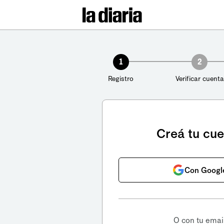
1
2
Registro
Verificar cuenta
Creá tu cu
Con Googl
O con tu emai