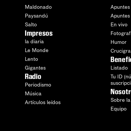
Maldonado
Apuntes 
Paysandú
Apuntes
Salto
En vivo
Impresos
Fotograf
la diaria
Humor
Le Monde
Crucigr
Benefi
Lento
Gigantes
Listado
Radio
Tu ID (n
suscripc
Periodismo
Nosot
Música
Sobre la
Artículos leídos
Equipo