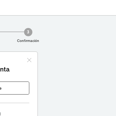
3
Confirmación
enta
e
l