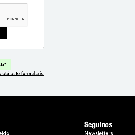
da?
letá este formulario
Seguinos
eído
Newsletters