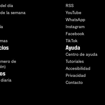
del día
RSS
 de la semana
YouTube
WhatsApp
ía
Instagram
Facebook
amas
TikTok
cios
Ayuda
Centro de ayuda
úmero de
Tutoriales
ión)
Accesibilidad
ros
Privacidad
 diaria
Contacto