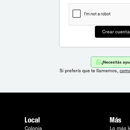
¿Necesitás ayu
Si preferís que te llamemos,
comp
Local
Más
Colonia
Lo más l