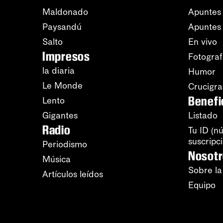
Maldonado
Apuntes 
Paysandú
Apuntes
Salto
En vivo
Impresos
Fotograf
la diaria
Humor
Le Monde
Crucigr
Benefi
Lento
Gigantes
Listado
Radio
Tu ID (n
suscripc
Periodismo
Nosot
Música
Sobre la
Artículos leídos
Equipo