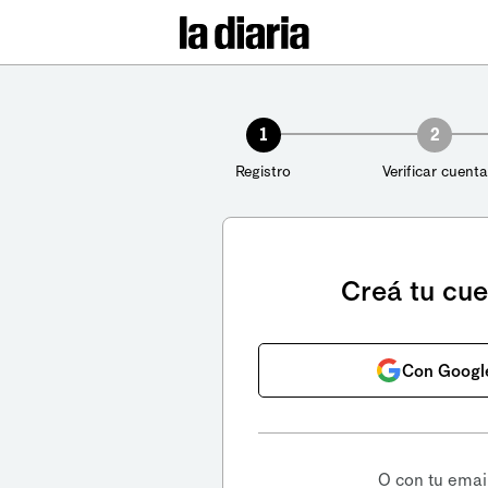
1
2
Registro
Verificar cuenta
Creá tu cu
Con Googl
O con tu emai