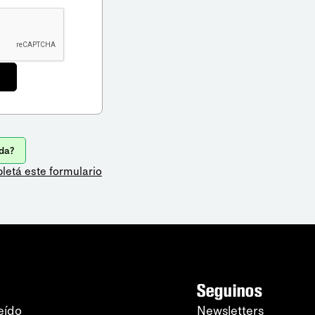
da?
letá este formulario
Seguinos
eído
Newsletters