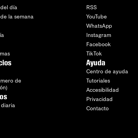
del día
RSS
 de la semana
YouTube
WhatsApp
ía
Instagram
Facebook
amas
TikTok
cios
Ayuda
Centro de ayuda
úmero de
Tutoriales
ión)
Accesibilidad
ros
Privacidad
 diaria
Contacto