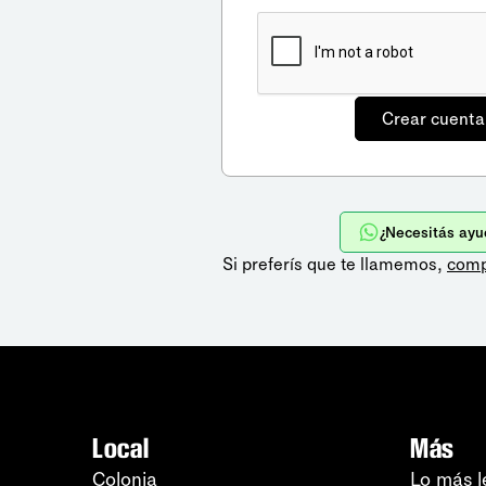
¿Necesitás ayu
Si preferís que te llamemos,
comp
Local
Más
Colonia
Lo más l