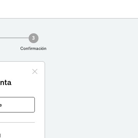
3
Confirmación
enta
e
l