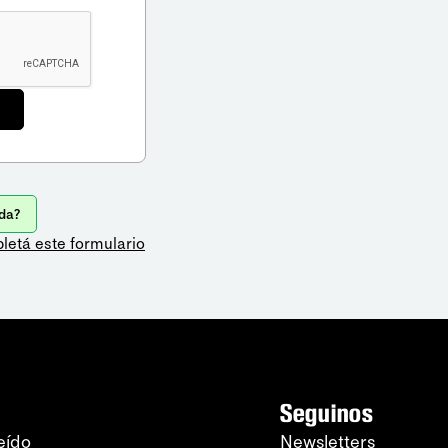
da?
letá este formulario
Seguinos
eído
Newsletters