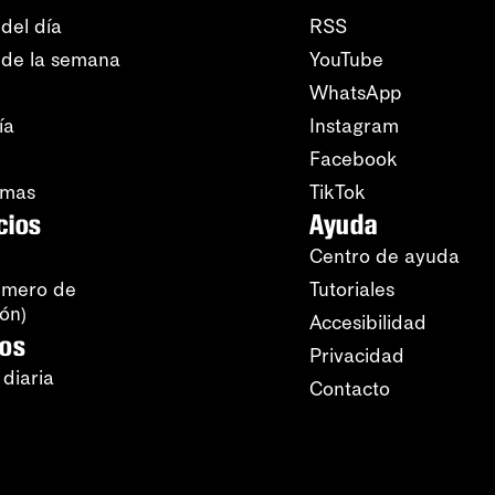
del día
RSS
 de la semana
YouTube
WhatsApp
ía
Instagram
Facebook
amas
TikTok
cios
Ayuda
Centro de ayuda
úmero de
Tutoriales
ión)
Accesibilidad
ros
Privacidad
 diaria
Contacto