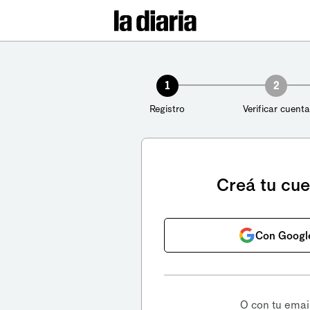
1
2
Registro
Verificar cuenta
Creá tu cu
Con Googl
O con tu emai