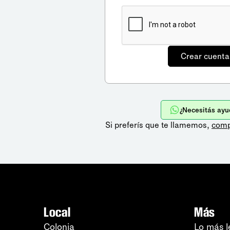
¿Necesitás ayu
Si preferís que te llamemos,
comp
Local
Más
Colonia
Lo más l