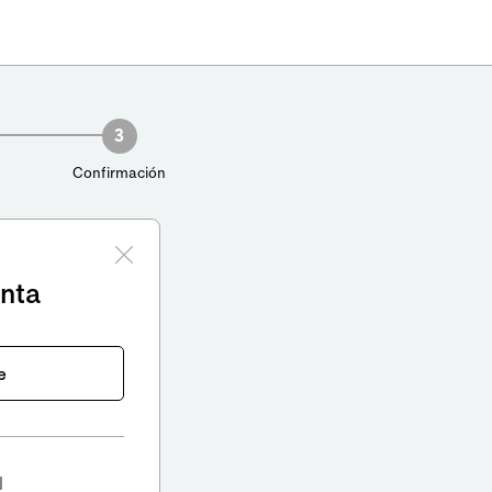
3
Confirmación
enta
e
l