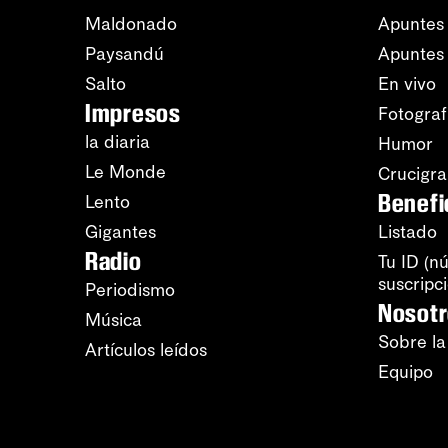
Maldonado
Apuntes 
Paysandú
Apuntes
Salto
En vivo
Impresos
Fotograf
la diaria
Humor
Le Monde
Crucigr
Benefi
Lento
Gigantes
Listado
Radio
Tu ID (n
suscripc
Periodismo
Nosot
Música
Sobre la
Artículos leídos
Equipo