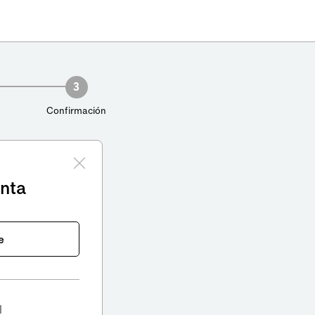
3
Confirmación
enta
e
l