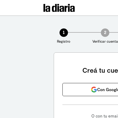
1
2
Registro
Verificar cuenta
Creá tu cu
Con Googl
O con tu emai