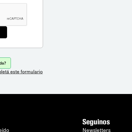
da?
letá este formulario
Seguinos
eído
Newsletters