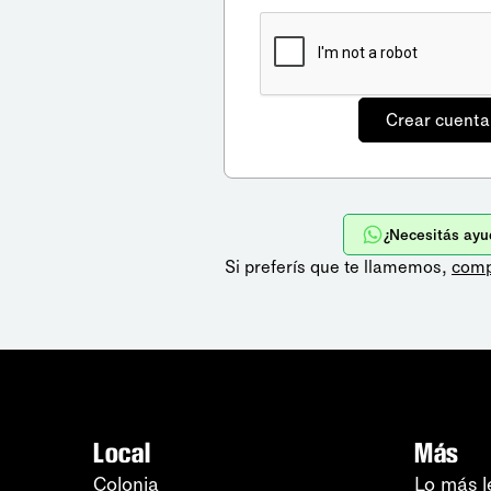
¿Necesitás ayu
Si preferís que te llamemos,
comp
Local
Más
Colonia
Lo más l