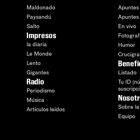
Maldonado
Apuntes 
Paysandú
Apuntes
Salto
En vivo
Impresos
Fotograf
la diaria
Humor
Le Monde
Crucigr
Benefi
Lento
Gigantes
Listado
Radio
Tu ID (n
suscripc
Periodismo
Nosot
Música
Sobre la
Artículos leídos
Equipo