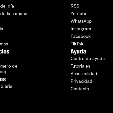
del día
RSS
 de la semana
YouTube
WhatsApp
ía
Instagram
Facebook
amas
TikTok
cios
Ayuda
Centro de ayuda
úmero de
Tutoriales
ión)
Accesibilidad
ros
Privacidad
 diaria
Contacto