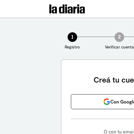
1
2
Registro
Verificar cuenta
Creá tu cu
Con Googl
O con tu emai