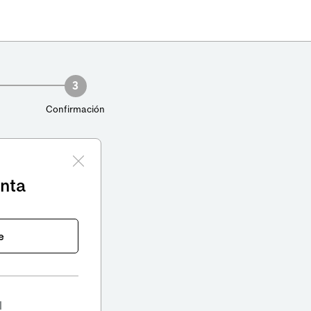
3
Confirmación
enta
e
l