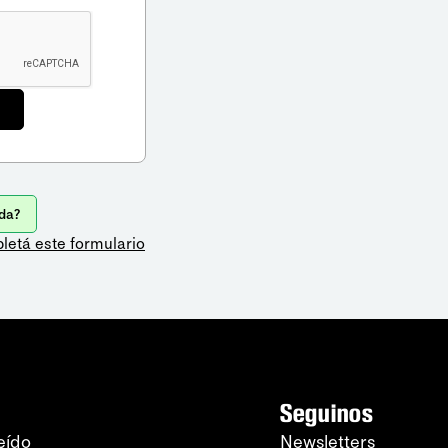
da?
letá este formulario
Seguinos
eído
Newsletters