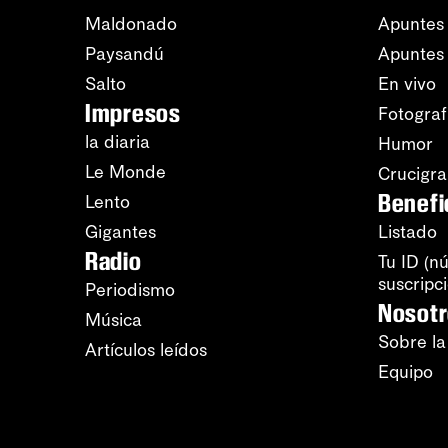
Maldonado
Apuntes 
Paysandú
Apuntes
Salto
En vivo
Impresos
Fotograf
la diaria
Humor
Le Monde
Crucigr
Benefi
Lento
Gigantes
Listado
Radio
Tu ID (n
suscripc
Periodismo
Nosot
Música
Sobre la
Artículos leídos
Equipo