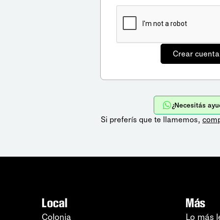
¿Necesitás ayu
Si preferís que te llamemos,
comp
Local
Más
Colonia
Lo más l