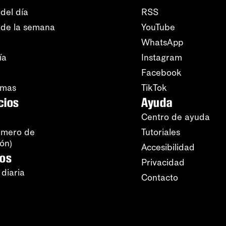
del día
RSS
 de la semana
YouTube
WhatsApp
ía
Instagram
Facebook
amas
TikTok
cios
Ayuda
Centro de ayuda
úmero de
Tutoriales
ión)
Accesibilidad
ros
Privacidad
 diaria
Contacto