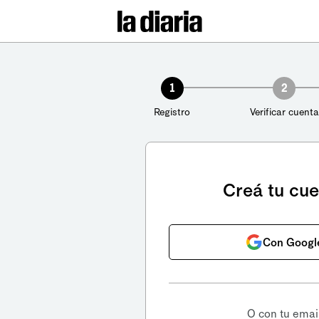
1
2
Registro
Verificar cuenta
Creá tu cu
Con Googl
O con tu emai