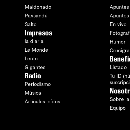
Maldonado
Apuntes 
Paysandú
Apuntes
Salto
En vivo
Impresos
Fotograf
la diaria
Humor
Le Monde
Crucigr
Benefi
Lento
Gigantes
Listado
Radio
Tu ID (n
suscripc
Periodismo
Nosot
Música
Sobre la
Artículos leídos
Equipo