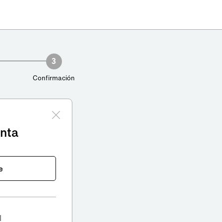
3
Confirmación
enta
e
l