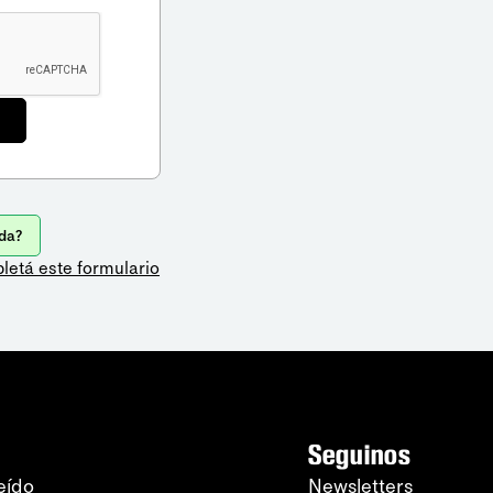
da?
letá este formulario
Seguinos
eído
Newsletters