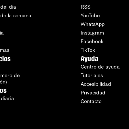
del día
RSS
 de la semana
YouTube
WhatsApp
ía
Instagram
Facebook
amas
TikTok
cios
Ayuda
Centro de ayuda
úmero de
Tutoriales
ión)
Accesibilidad
ros
Privacidad
 diaria
Contacto