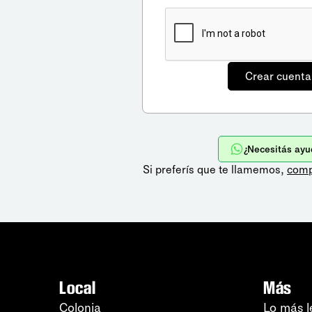
¿Necesitás ayu
Si preferís que te llamemos,
comp
Local
Más
Colonia
Lo más l