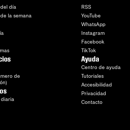
del día
RSS
 de la semana
YouTube
WhatsApp
ía
Instagram
Facebook
amas
TikTok
cios
Ayuda
Centro de ayuda
úmero de
Tutoriales
ión)
Accesibilidad
ros
Privacidad
 diaria
Contacto