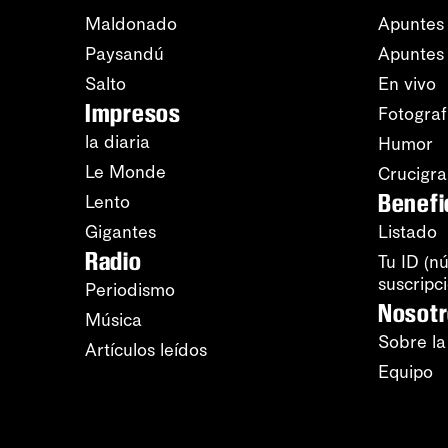
Maldonado
Apuntes 
Paysandú
Apuntes
Salto
En vivo
Impresos
Fotograf
la diaria
Humor
Le Monde
Crucigr
Benefi
Lento
Gigantes
Listado
Radio
Tu ID (n
suscripc
Periodismo
Nosot
Música
Sobre la
Artículos leídos
Equipo