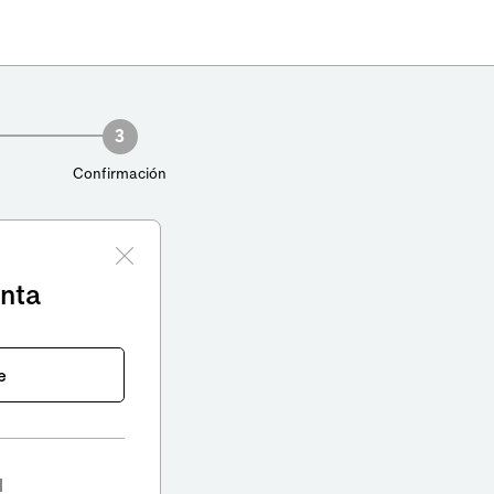
3
Confirmación
enta
e
l