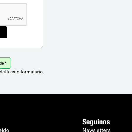
da?
letá este formulario
Seguinos
eído
Newsletters