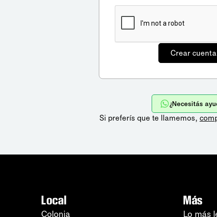
¿Necesitás ayu
Si preferís que te llamemos,
comp
Local
Más
Colonia
Lo más l