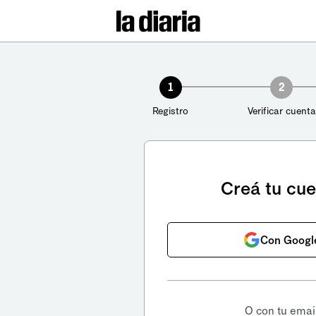
1
2
Registro
Verificar cuenta
Creá tu cu
Con Googl
O con tu emai