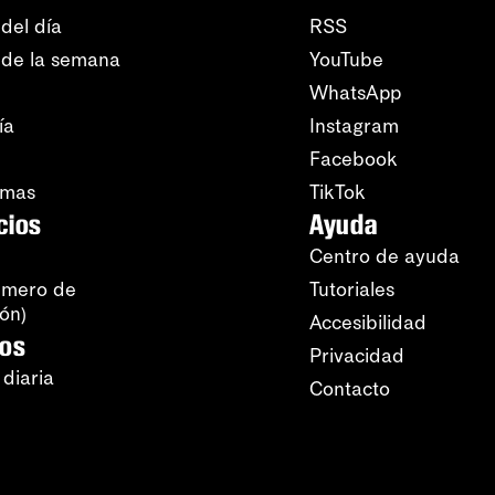
del día
RSS
 de la semana
YouTube
WhatsApp
ía
Instagram
Facebook
amas
TikTok
cios
Ayuda
Centro de ayuda
úmero de
Tutoriales
ión)
Accesibilidad
ros
Privacidad
 diaria
Contacto