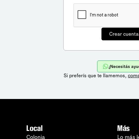
¿Necesitás ayu
Si preferís que te llamemos,
comp
Local
Más
Colonia
Lo más l