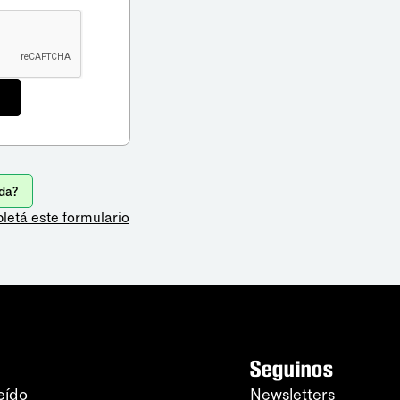
da?
letá este formulario
Seguinos
eído
Newsletters