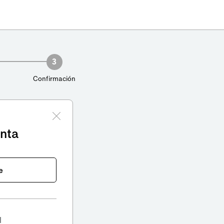
3
Confirmación
enta
e
l