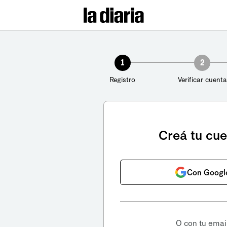
1
2
Registro
Verificar cuenta
Creá tu cu
Con Googl
O con tu emai