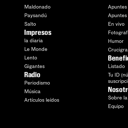
Maldonado
Apuntes 
Paysandú
Apuntes
Salto
En vivo
Impresos
Fotograf
la diaria
Humor
Le Monde
Crucigr
Benefi
Lento
Gigantes
Listado
Radio
Tu ID (n
suscripc
Periodismo
Nosot
Música
Sobre la
Artículos leídos
Equipo