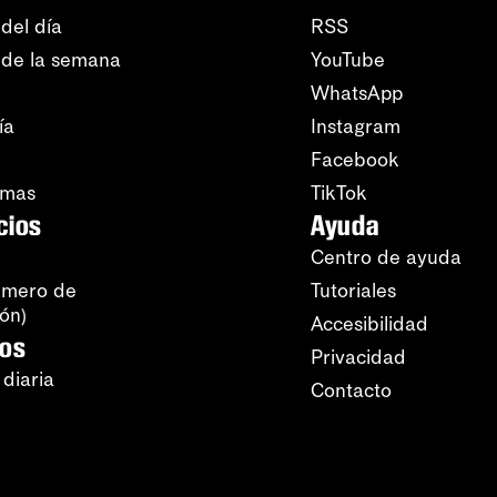
del día
RSS
 de la semana
YouTube
WhatsApp
ía
Instagram
Facebook
amas
TikTok
cios
Ayuda
Centro de ayuda
úmero de
Tutoriales
ión)
Accesibilidad
ros
Privacidad
 diaria
Contacto