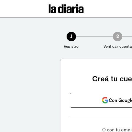
1
2
Registro
Verificar cuenta
Creá tu cu
Con Googl
O con tu emai