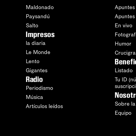
Maldonado
Apuntes 
Paysandú
Apuntes
Salto
En vivo
Impresos
Fotograf
la diaria
Humor
Le Monde
Crucigr
Benefi
Lento
Gigantes
Listado
Radio
Tu ID (n
suscripc
Periodismo
Nosot
Música
Sobre la
Artículos leídos
Equipo