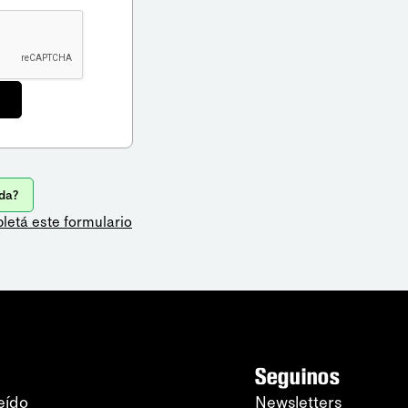
da?
letá este formulario
Seguinos
eído
Newsletters