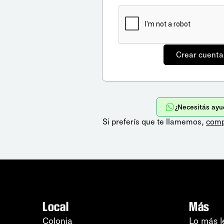
¿Necesitás ayu
Si preferís que te llamemos,
comp
Local
Más
Colonia
Lo más l