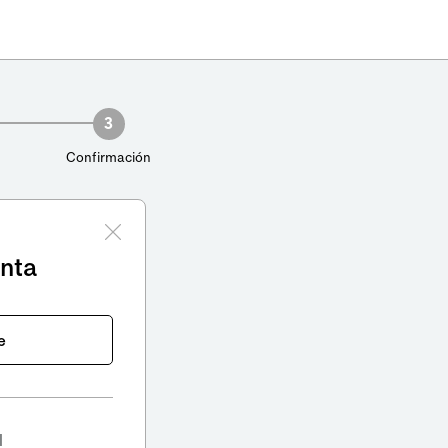
3
Confirmación
enta
e
l