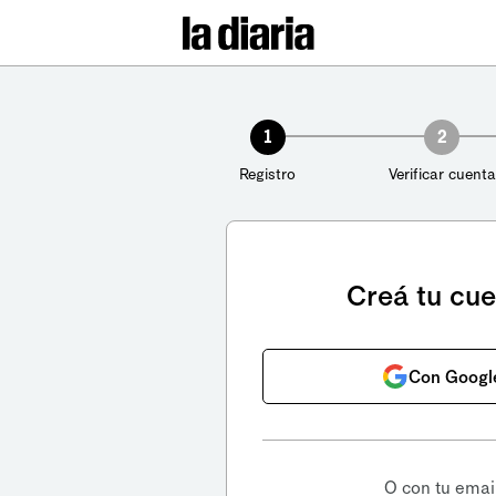
1
2
Registro
Verificar cuenta
Creá tu cu
Con Googl
O con tu emai