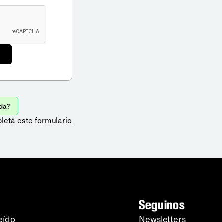
da?
letá este formulario
Seguinos
eído
Newsletters