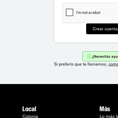
¿Necesitás ayu
Si preferís que te llamemos,
comp
Local
Más
Colonia
Lo más l