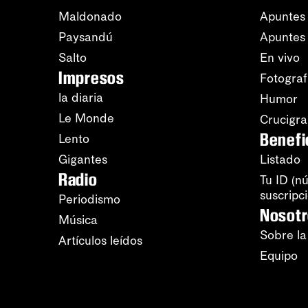
Maldonado
Apuntes 
Paysandú
Apuntes
Salto
En vivo
Impresos
Fotograf
la diaria
Humor
Le Monde
Crucigr
Benefi
Lento
Gigantes
Listado
Radio
Tu ID (n
suscripc
Periodismo
Nosot
Música
Sobre la
Artículos leídos
Equipo