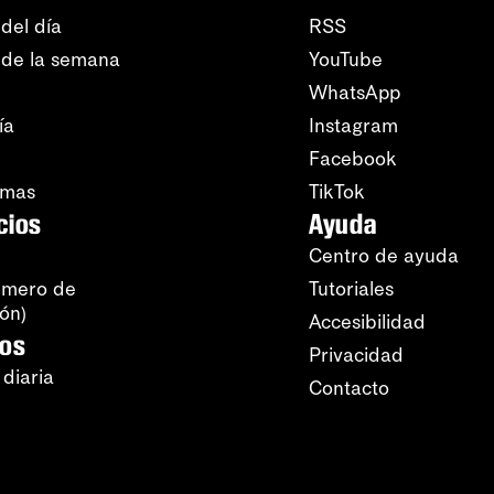
del día
RSS
 de la semana
YouTube
WhatsApp
ía
Instagram
Facebook
amas
TikTok
cios
Ayuda
Centro de ayuda
úmero de
Tutoriales
ión)
Accesibilidad
ros
Privacidad
 diaria
Contacto