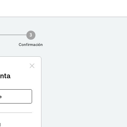
3
Confirmación
enta
e
l