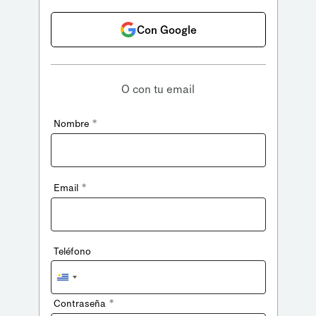
Con Google
O con tu email
*
Nombre
*
Email
Teléfono
Uruguay
+598
*
Contraseña