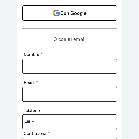
Con Google
O con tu email
*
Nombre
*
Email
Teléfono
Uruguay
+598
*
Contraseña