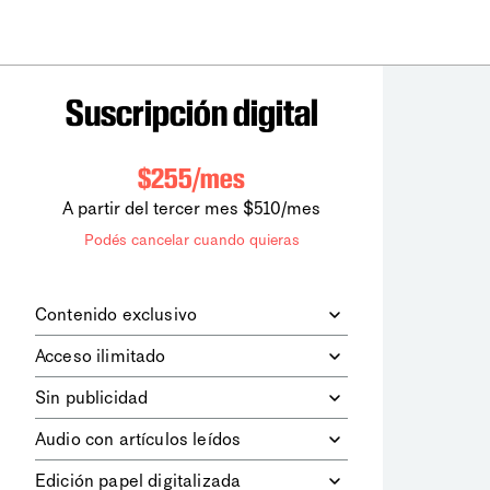
Suscripción digital
$255/mes
A partir del tercer mes $510/mes
Podés cancelar cuando quieras
Contenido exclusivo
Además de leer todos los contenidos
Acceso ilimitado
digitales de
la diaria
, podrás acceder a
los contenidos de Le Monde
Accedés sin límites a todos nuestros
Sin publicidad
diplomatique.
contenidos.
Navegá el sitio web sin espacios
Audio con artículos leídos
publicitarios.
Podrás escuchar los principales
Edición papel digitalizada
artículos del día, leídos por nuestro