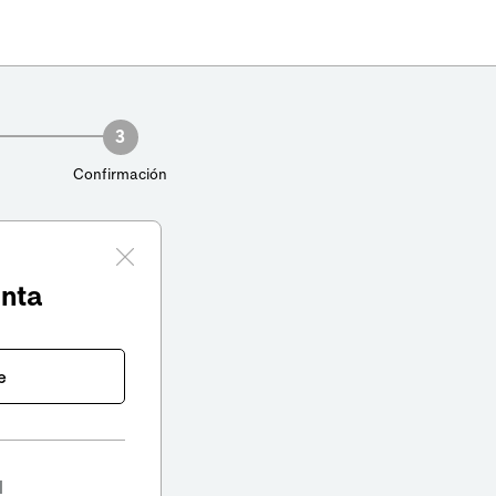
3
Confirmación
enta
e
l