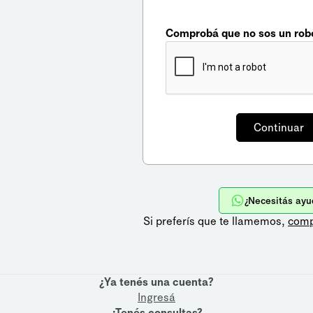
Comprobá que no sos un rob
¿Necesitás ayu
Si preferís que te llamemos,
comp
¿Ya tenés una cuenta?
Ingresá
¿Tenés consultas?