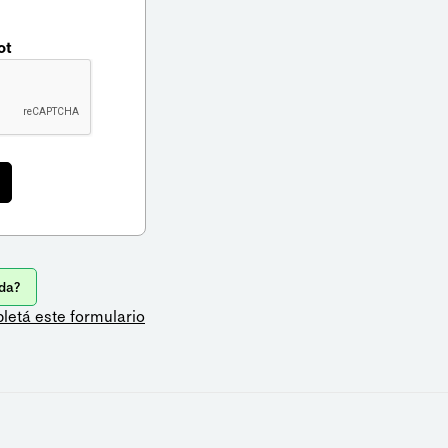
ot
da?
letá este formulario