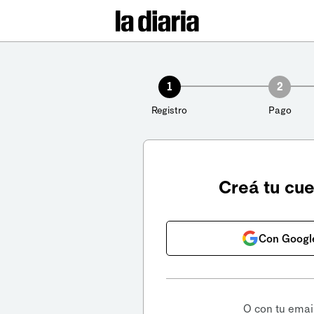
1
2
Registro
Pago
Creá tu cu
Con Googl
O con tu emai