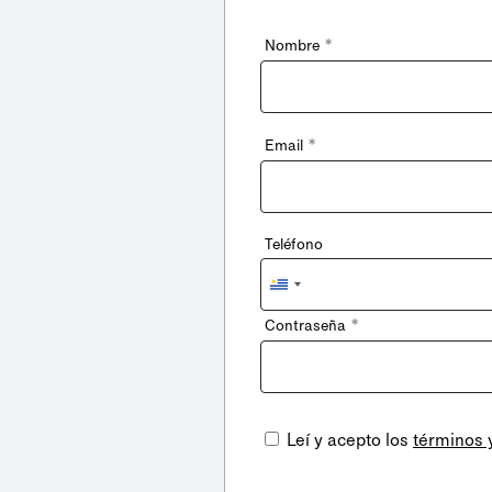
*
Nombre
*
Email
Teléfono
Uruguay
+598
*
Contraseña
Leí y acepto los
términos 