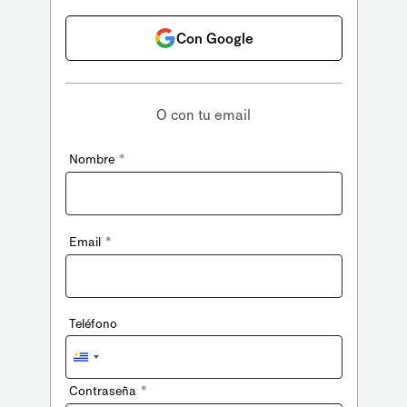
Con Google
O con tu email
*
Nombre
*
Email
Teléfono
Uruguay
+598
*
Contraseña