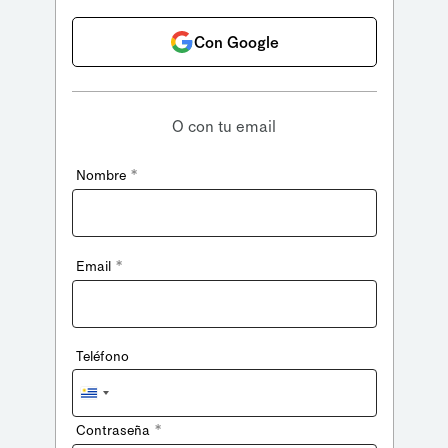
Con Google
O con tu email
*
Nombre
*
Email
Teléfono
Uruguay
+598
*
Contraseña