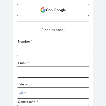
Con Google
O con tu email
*
Nombre
*
Email
Teléfono
Uruguay
+598
*
Contraseña