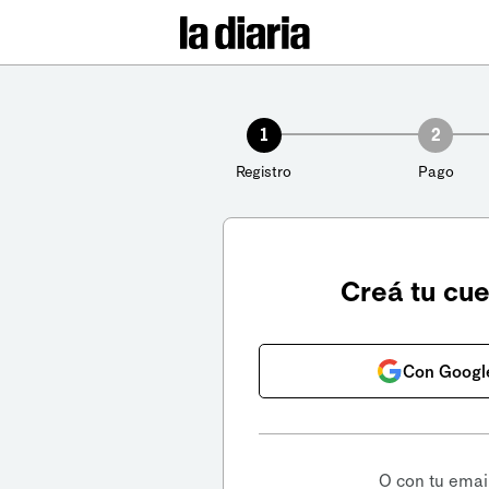
1
2
Registro
Pago
Creá tu cu
Con Googl
O con tu emai