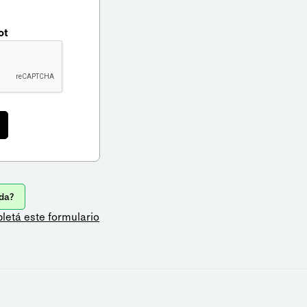
ot
da?
letá este formulario