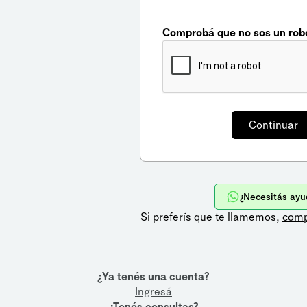
Comprobá que no sos un rob
¿Necesitás ayu
Si preferís que te llamemos,
comp
¿Ya tenés una cuenta?
Ingresá
¿Tenés consultas?