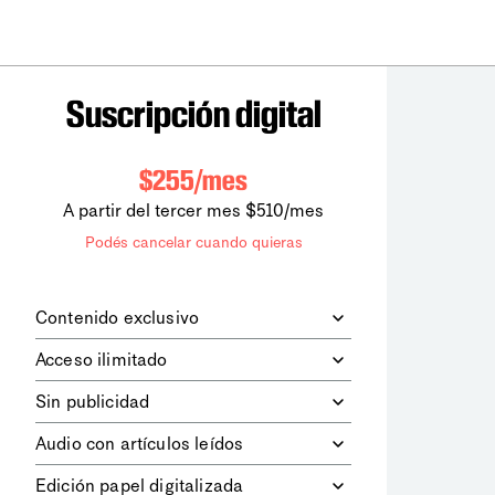
Suscripción digital
$255/mes
A partir del tercer mes $510/mes
Podés cancelar cuando quieras
Contenido exclusivo
Además de leer todos los contenidos
Acceso ilimitado
digitales de
la diaria
, podrás acceder a
los contenidos de Le Monde
Accedés sin límites a todos nuestros
Sin publicidad
diplomatique.
contenidos.
Navegá el sitio web sin espacios
Audio con artículos leídos
publicitarios.
Podrás escuchar los principales
Edición papel digitalizada
artículos del día, leídos por nuestro