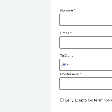
*
Nombre
*
Email
Teléfono
Uruguay
+598
*
Contraseña
Leí y acepto los
términos 