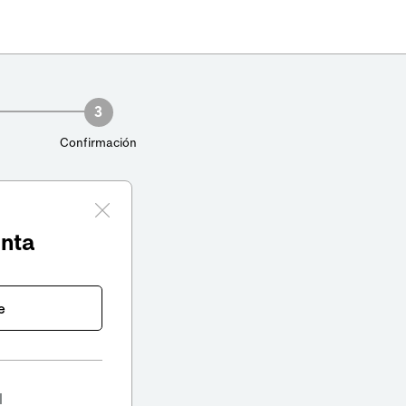
3
Confirmación
enta
e
l