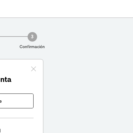
3
Confirmación
enta
e
l