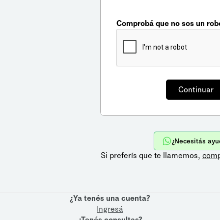
Comprobá que no sos un rob
¿Necesitás ayu
Si preferís que te llamemos,
comp
¿Ya tenés una cuenta?
Ingresá
¿Tenés consultas?