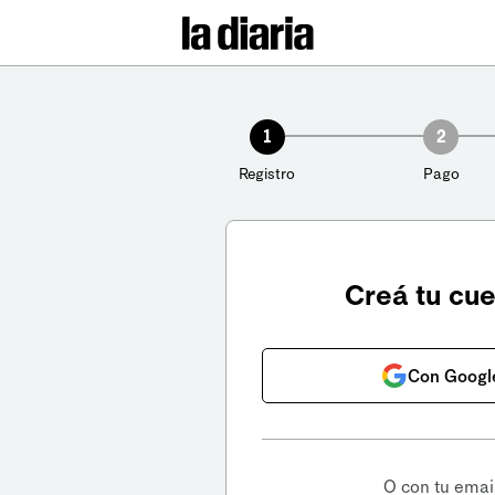
1
2
Registro
Pago
Creá tu cu
Con Googl
O con tu emai