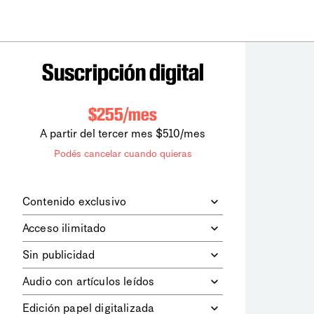
Suscripción digital
$255/mes
A partir del tercer mes $510/mes
Podés cancelar cuando quieras
Contenido exclusivo
Además de leer todos los contenidos
Acceso ilimitado
digitales de
la diaria
, podrás acceder a
los contenidos de Le Monde
Accedés sin límites a todos nuestros
Sin publicidad
diplomatique.
contenidos.
Navegá el sitio web sin espacios
Audio con artículos leídos
publicitarios.
Podrás escuchar los principales
Edición papel digitalizada
artículos del día, leídos por nuestro