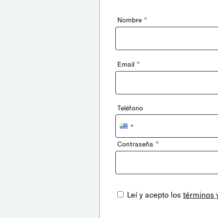
*
Nombre
*
Email
Teléfono
Uruguay
+598
*
Contraseña
Leí y acepto los
términos 