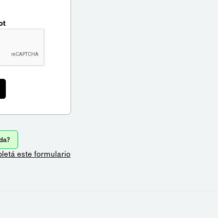
ot
da?
letá este formulario