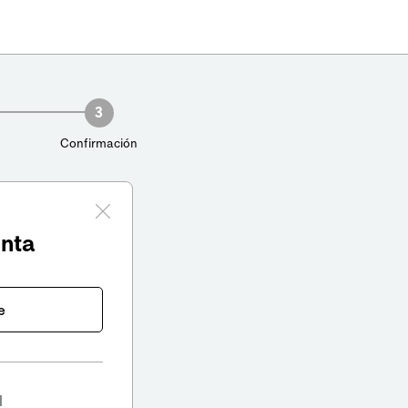
3
Confirmación
enta
e
l