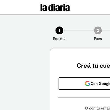
1
2
Registro
Pago
Creá tu cu
Con Googl
O con tu emai