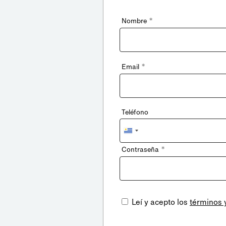
*
Nombre
*
Email
Teléfono
Uruguay
+598
*
Contraseña
Leí y acepto los
términos 