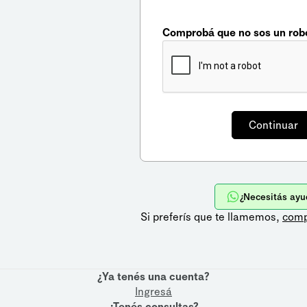
Comprobá que no sos un rob
¿Necesitás ayu
Si preferís que te llamemos,
comp
¿Ya tenés una cuenta?
Ingresá
¿Tenés consultas?