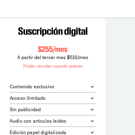
Suscripción digital
$255/mes
A partir del tercer mes $510/mes
Podés cancelar cuando quieras
Contenido exclusivo
Además de leer todos los contenidos
Acceso ilimitado
digitales de
la diaria
, podrás acceder a
los contenidos de Le Monde
Accedés sin límites a todos nuestros
Sin publicidad
diplomatique.
contenidos.
Navegá el sitio web sin espacios
Audio con artículos leídos
publicitarios.
Podrás escuchar los principales
Edición papel digitalizada
artículos del día, leídos por nuestro