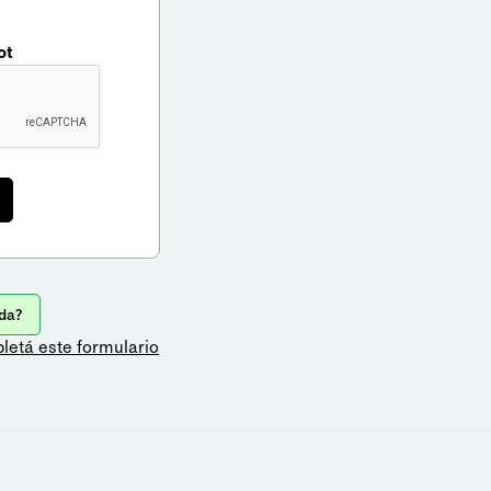
ot
da?
letá este formulario