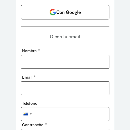
Con Google
O con tu email
*
Nombre
*
Email
Teléfono
Uruguay
+598
*
Contraseña