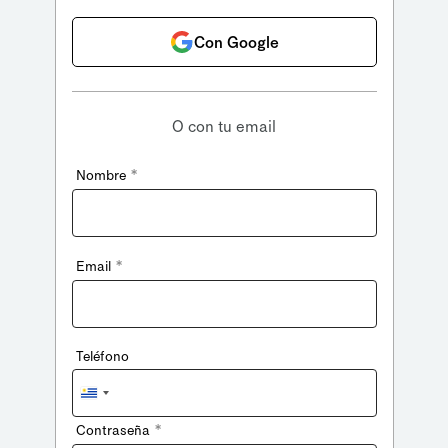
Con Google
O con tu email
*
Nombre
*
Email
Teléfono
Uruguay
+598
*
Contraseña