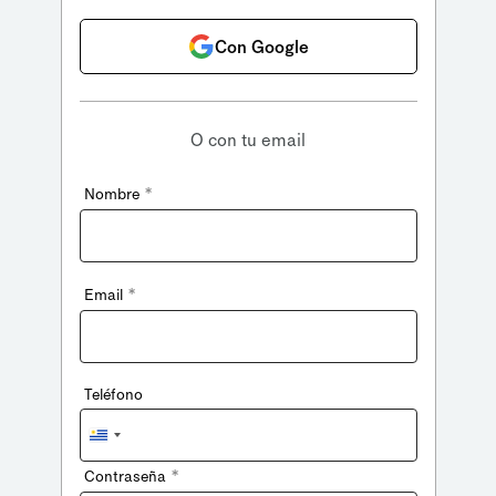
Con Google
O con tu email
*
Nombre
*
Email
Teléfono
Uruguay
+598
*
Contraseña