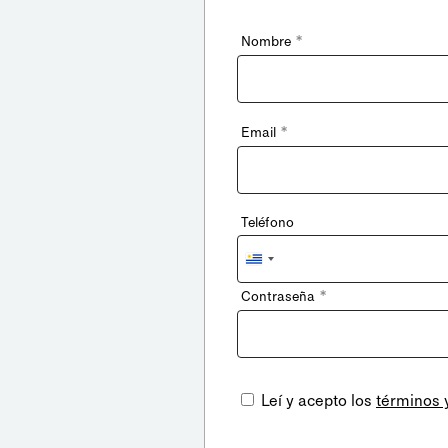
*
Nombre
*
Email
Teléfono
Uruguay
+598
*
Contraseña
Leí y acepto los
términos 