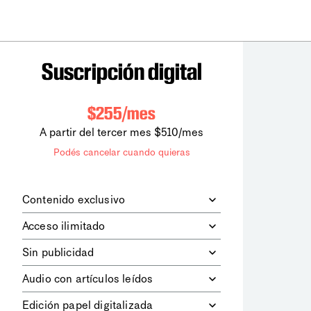
Suscripción digital
$255/mes
A partir del tercer mes $510/mes
Podés cancelar cuando quieras
Contenido exclusivo
Además de leer todos los contenidos
Acceso ilimitado
digitales de
la diaria
, podrás acceder a
los contenidos de Le Monde
Accedés sin límites a todos nuestros
Sin publicidad
diplomatique.
contenidos.
Navegá el sitio web sin espacios
Audio con artículos leídos
publicitarios.
Podrás escuchar los principales
Edición papel digitalizada
artículos del día, leídos por nuestro