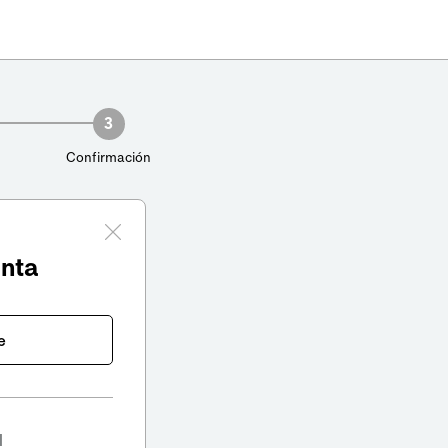
3
Confirmación
enta
e
l