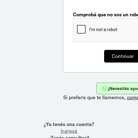
Comprobá que no sos un rob
¿Necesitás ayu
Si preferís que te llamemos,
comp
¿Ya tenés una cuenta?
Ingresá
¿Tenés consultas?