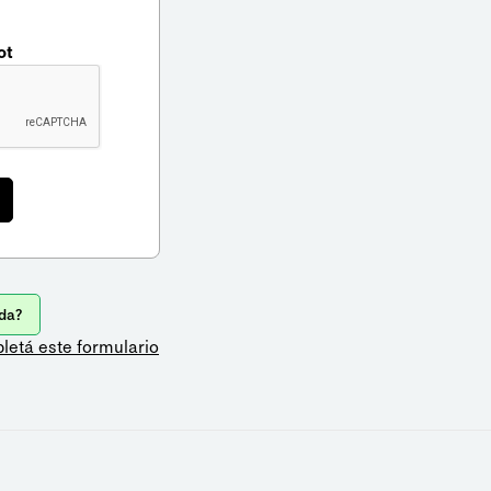
ot
da?
letá este formulario