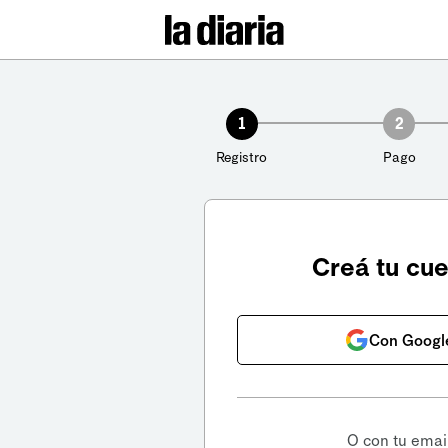
1
2
Registro
Pago
Creá tu cu
Con Googl
O con tu emai